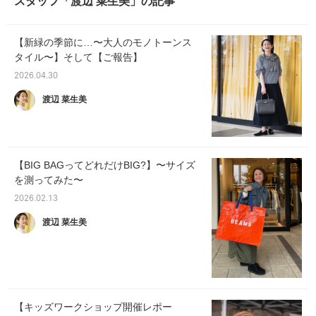
スタッフ「渡辺 菜生美」の記事
【新緑の季節に…〜大人のモノトーンス
タイル〜】そして【ご報告】
2026.04.30
渡辺 菜生美
【BIG BAGってどれだけBIG?】〜サイズ
を測ってみた〜
2026.02.13
渡辺 菜生美
【キッズワークショップ開催レポー