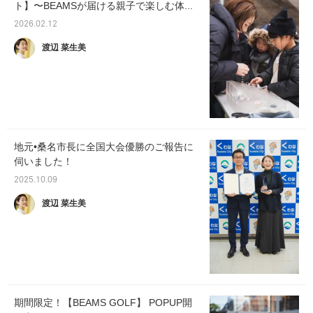
ト】〜BEAMSが届ける親子で楽しむ体...
2026.02.12
渡辺 菜生美
地元•桑名市長に全国大会優勝のご報告に
伺いました！
2025.10.09
渡辺 菜生美
期間限定！【BEAMS GOLF】 POPUP開