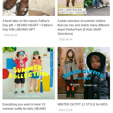
A fresh take on the classic Father's
A wide selection of summer clothes
Day gift. < BEAMS HEART > Father's
that can mix and match many different
Day Gifts | BEAMS GIFT
ways! Park⇄Town [6 Kids SNAP
Selections]
2026.06.02
2025.06.04
Everything you want is here! 10
WINTER OUTFIT 12 STYLE for KIDS
summer outfits for kids | BEAMS
2024.10.25