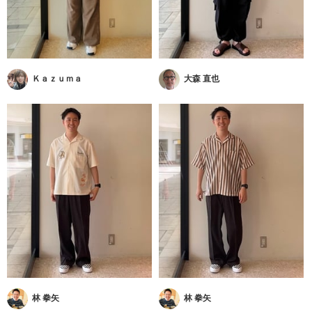
Ｋａｚｕｍａ
大森 直也
林 拳矢
林 拳矢