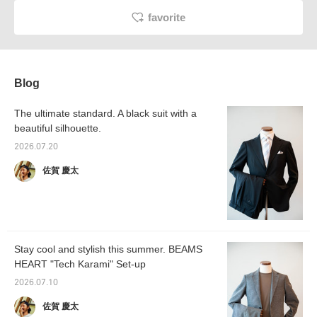
favorite
Blog
The ultimate standard. A black suit with a
beautiful silhouette.
2026.07.20
佐賀 慶太
Stay cool and stylish this summer. BEAMS
HEART "Tech Karami" Set-up
2026.07.10
佐賀 慶太