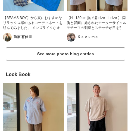
【BEAMS BOY】から夏におすすめな
【H : 180cm 撫で肩 size : L size 】 両
リラックス感のあるコーディネートを
胸と背面に施されたモーターサイクル
組んでみました。 メンズライクなオ...
モチーフの刺繍とステッチが目を引...
前原 有佳里
Ｋａｚｕｍａ
See more photo blog entries
Look Book