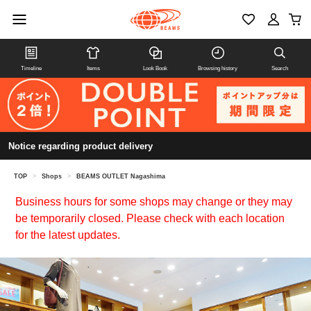
Timeline
Items
Look Book
Browsing history
Search
Notice regarding product delivery
TOP
>
Shops
>
BEAMS OUTLET Nagashima
Business hours for some shops may change or they may
be temporarily closed. Please check with each location
for the latest updates.