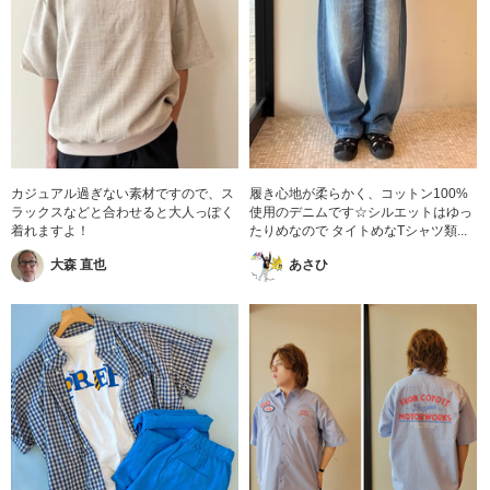
カジュアル過ぎない素材ですので、ス
履き心地が柔らかく、コットン100%
ラックスなどと合わせると大人っぽく
使用のデニムです☆シルエットはゆっ
着れますよ！
たりめなので タイトめなTシャツ類...
大森 直也
あさひ