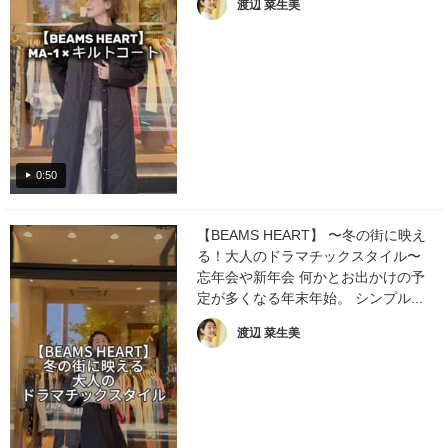
渡辺 菜生美
0:50
【BEAMS HEART】 〜冬の街に映え
る！大人のドラマチックスタイル〜
忘年会や新年会 何かとお出かけの予
定が多くなる年末年始。 シンプル...
渡辺 菜生美