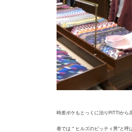
時差ボケもとっくに治りPITTIか
巷では＂ヒルズのピッティ男"と呼