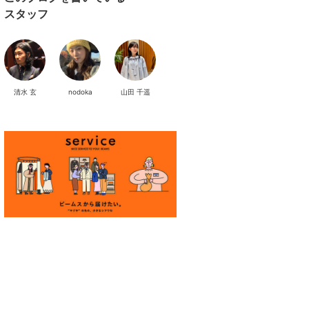
スタッフ
清水 玄
nodoka
山田 千遥