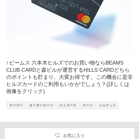
↑
ビームス
六本木ヒルズでのお買い物なら
BEAMS
CLUB CARD
と森ビルが運営する
HILLS CARD
どちら
のポイントも貯まり、大変お得です。この機会に是非
ヒルズカードのご利用もいかがでしょう？
(
詳しくは
画像をクリック
)
テーラー
オーダースーツ
スミズーラ
スーツ
ジャケット
お気に入り