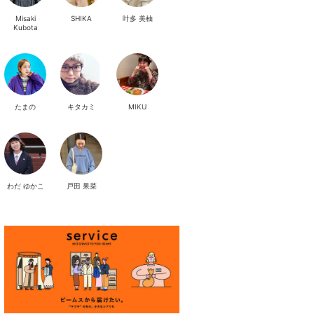
Misaki
SHIKA
叶多 美柚
Kubota
たまの
キタカミ
MIKU
わだ ゆかこ
戸田 果菜