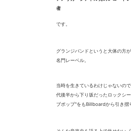
者
です。
グランジバンドというと大体の方が
名門レーベル。
当時を生きているわけじゃないので
代後半から下り坂だったロックシー
ブポップ"をもBillboardから