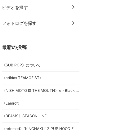
ビデオを探す
フォトログを探す
最新の投稿
《SUB POP》について
〈adidas TEAMGEIST〉
〈NISHIMOTO IS THE MOUTH〉×〈Black Weirdos〉
〈Lamrof〉
〈BEAMS〉SEASON LINE
〈refomed〉"KINCHAKU" ZIPUP HOODIE