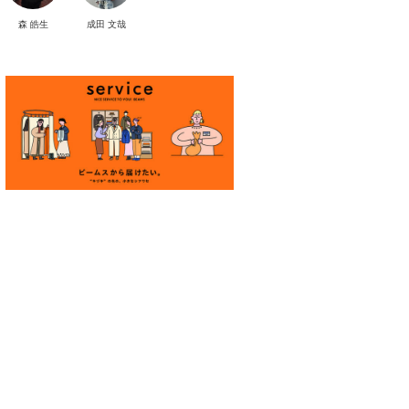
森 皓生
成田 文哉