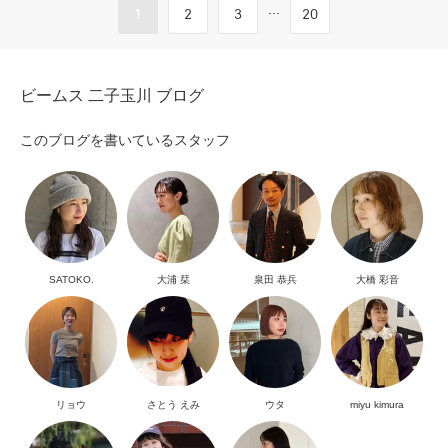
...
1
2
3
20
ビームス 二子玉川 ブログ
このブログを書いているスタッフ
SATOKO.
大浦 栞
泉田 恭兵
大橋 彩音
リョウ
さとう えみ
ウタ
miyu kimura