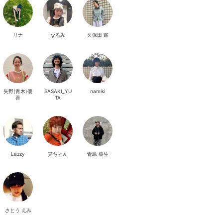
リナ
なるみ
久保田 耀
矢野(青木)優
SASAKI_YU
namiki
香
TA
Lazzy
笑ちゃん
青島 樹生
さとう えみ