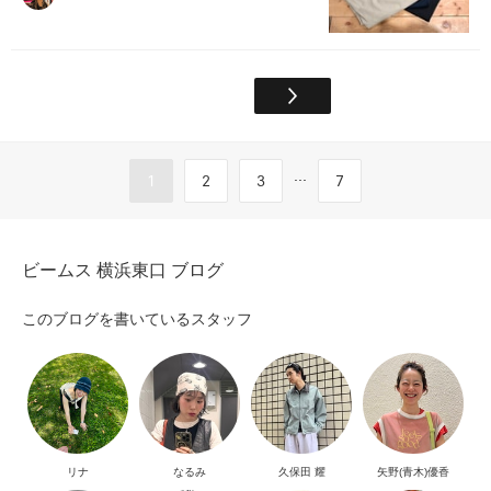
...
1
2
3
7
ビームス 横浜東口 ブログ
このブログを書いているスタッフ
リナ
なるみ
久保田 耀
矢野(青木)優香