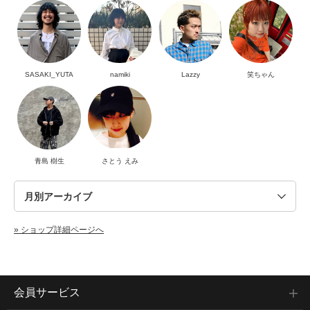
SASAKI_YUTA
namiki
Lazzy
笑ちゃん
青島 樹生
さとう えみ
» ショップ詳細ページへ
会員サービス