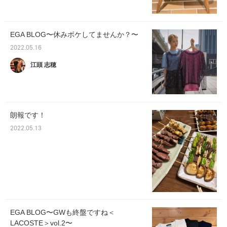
EGA BLOG〜休みボケしてませんか？〜
2022.05.16
江頭 志穂
朗報です！
2022.05.13
EGA BLOG〜GWも終盤ですね＜
LACOSTE＞vol.2〜