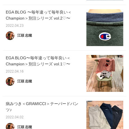
EGA BLOG 〜毎年違って毎年良い＜
Champion＞別注シリーズ vol.2♡〜
2022.04.23
江頭 志穂
EGA BLOG〜毎年違って毎年良い＜
Champion＞別注シリーズ vol.1♡〜
2022.04.16
江頭 志穂
病みつき＜GRAMICCI＞テーパードパン
ツ♪
2022.04.02
江頭 志穂