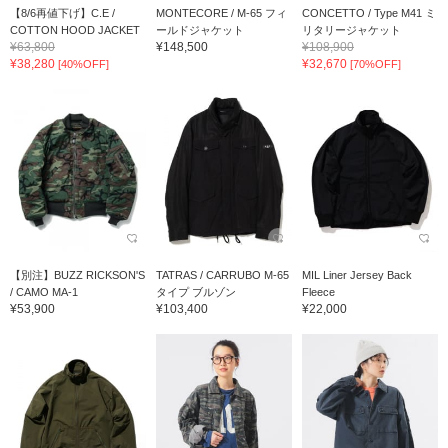
【8/6再値下げ】C.E /
MONTECORE / M-65 フィ
CONCETTO / Type M41 ミ
COTTON HOOD JACKET
ールドジャケット
リタリージャケット
¥63,800
¥148,500
¥108,900
¥38,280
¥32,670
[40%OFF]
[70%OFF]
【別注】BUZZ RICKSON'S
TATRAS / CARRUBO M-65
MIL Liner Jersey Back
/ CAMO MA-1
タイプ ブルゾン
Fleece
¥53,900
¥103,400
¥22,000