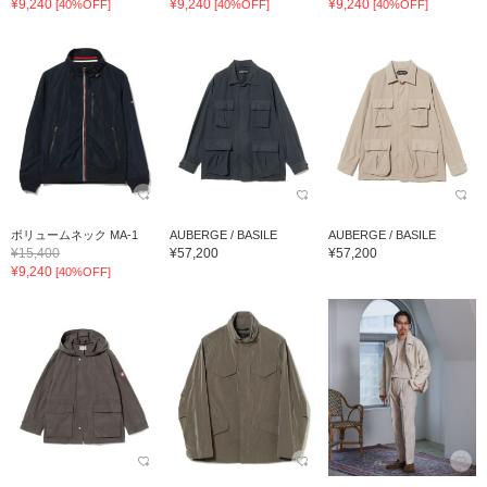
¥9,240
¥9,240
¥9,240
[40%OFF]
[40%OFF]
[40%OFF]
ボリュームネック MA-1
AUBERGE / BASILE
AUBERGE / BASILE
¥15,400
¥57,200
¥57,200
¥9,240
[40%OFF]