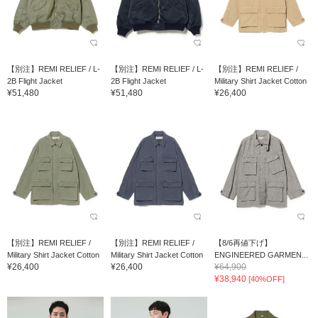
【別注】REMI RELIEF / L-
【別注】REMI RELIEF / L-
【別注】REMI RELIEF /
2B Flight Jacket
2B Flight Jacket
Military Shirt Jacket Cotton
¥51,480
¥51,480
¥26,400
【別注】REMI RELIEF /
【別注】REMI RELIEF /
【8/6再値下げ】
Military Shirt Jacket Cotton
Military Shirt Jacket Cotton
ENGINEERED GARMEN...
¥26,400
¥26,400
¥64,900
¥38,940
[40%OFF]