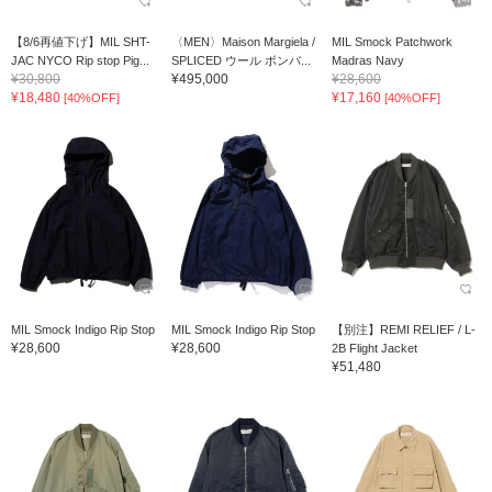
【8/6再値下げ】MIL SHT-
〈MEN〉Maison Margiela /
MIL Smock Patchwork
JAC NYCO Rip stop Pig...
SPLICED ウール ボンバ...
Madras Navy
¥30,800
¥495,000
¥28,600
¥18,480
¥17,160
[40%OFF]
[40%OFF]
MIL Smock Indigo Rip Stop
MIL Smock Indigo Rip Stop
【別注】REMI RELIEF / L-
¥28,600
¥28,600
2B Flight Jacket
¥51,480