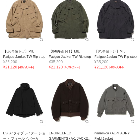
【8/6再値下げ】MIL
【8/6再値下げ】MIL
【8/6再値下げ】MIL
Fatigue Jacket TW Rip stop
Fatigue Jacket TW Rip stop
Fatigue Jacket TW Rip stop
¥35,200
¥35,200
¥35,200
¥21,120
¥21,120
¥21,120
[40%OFF]
[40%OFF]
[40%OFF]
ES:S / タイプライター ショ
ENGINEERED
nanamica / ALPHADRY
ート フィールドパーカ
GARMENTS / A-1 JACKE...
Field Jacket