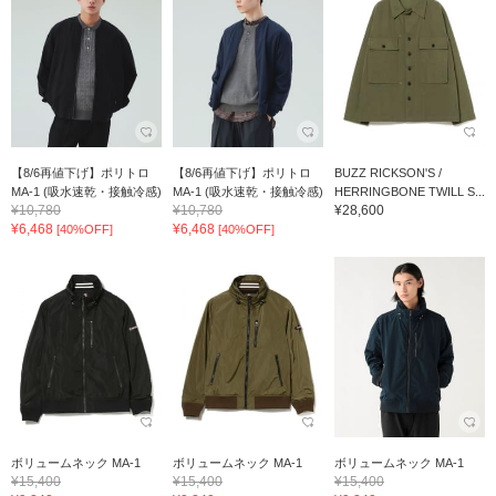
【8/6再値下げ】ポリトロ
【8/6再値下げ】ポリトロ
BUZZ RICKSON'S /
MA-1 (吸水速乾・接触冷感)
MA-1 (吸水速乾・接触冷感)
HERRINGBONE TWILL S...
¥10,780
¥10,780
¥28,600
¥6,468
¥6,468
[40%OFF]
[40%OFF]
ボリュームネック MA-1
ボリュームネック MA-1
ボリュームネック MA-1
¥15,400
¥15,400
¥15,400