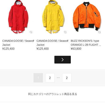
CANADA GOOSE / Seawolf
CANADA GOOSE / Seawolf
BUZZ RICKSON'S / type
Jacket
Jacket
ORANGE L-2B FLIGHT ...
¥125,400
¥125,400
¥63,800
...
1
2
2
同じカテゴリーのアウトレット商品を見る