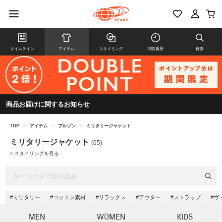
タイムライン
アイテム
スタイリング
閲覧履歴
検索
商品お届けに関するお知らせ
TOP
>
アイテム
>
ブルゾン
>
ミリタリージャケット
ミリタリージャケット
(65)
>
スタイリングを見る
#ミリタリー
#コットン素材
#リラックス
#アウター
#ストラップ
#ヴ
MEN
WOMEN
KIDS