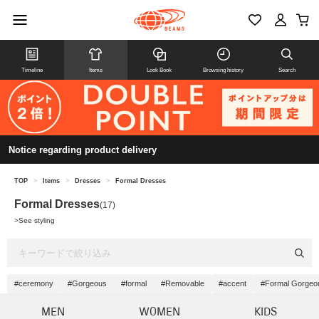
Timeline
Items
Look Book
Browsing history
Search
Notice regarding product delivery
TOP
>
Items
>
Dresses
>
Formal Dresses
Formal Dresses
(17)
>
See styling
#ceremony
#Gorgeous
#formal
#Removable
#accent
#Formal Gorgeo
MEN
WOMEN
KIDS