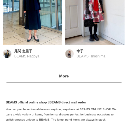
尾関 恵里子
幸子
BEAMS Nagoya
BEAMS Hiroshima
More
BEAMS official online shop | BEAMS direct mail order
You can purchase formal dresses anytime, anywhere at BEAMS ONLINE SHOP. We
carry a wide variety of items, from formal dresses perfect for business occasions to
stylish dresses unique to BEAMS. The latest trend items are always in stock.