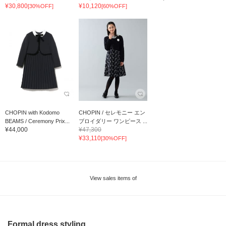
¥30,800
¥10,120
[30%OFF]
[60%OFF]
CHOPIN with Kodomo
CHOPIN / セレモニー エン
BEAMS / Ceremony Prix...
ブロイダリー ワンピース ...
¥44,000
¥47,300
¥33,110
[30%OFF]
View sales items of
Formal dress styling