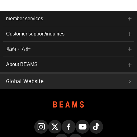
member services
Customer support/inquiries
規約・方針
About BEAMS
Global Website
Instagram
X
Facebook
YouTube
TikTok