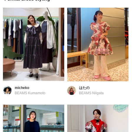
micheko
はたの
BEAMS Kumamoto
BEAMS Niigata