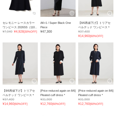
セレモニー レースカラー
AK+1 / Super Black One
【8/6再値下げ】トリアセ
ワンピース 2026SS（110...
Piece
ベルテッド ワンピース＊
¥7,040
¥4,928
¥47,300
¥37,400
[30%OFF]
¥14,960
[60%OFF]
【8/6再値下げ】トリアセ
[Price reduced again on 8/6]
[Price reduced again on 8/6]
ベルテッド ワンピース＊
Pleated cuff dress *
Pleated cuff dress *
¥37,400
¥31,900
¥31,900
¥14,960
¥12,760
¥12,760
[60%OFF]
[60%OFF]
[60%OFF]