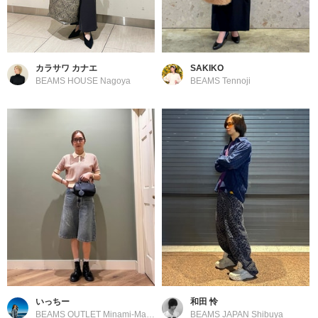
カラサワ カナエ
SAKIKO
BEAMS HOUSE Nagoya
BEAMS Tennoji
いっちー
和田 怜
BEAMS OUTLET Minami-Machida
BEAMS JAPAN Shibuya