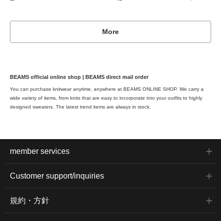
More
BEAMS official online shop | BEAMS direct mail order
You can purchase knitwear anytime, anywhere at BEAMS ONLINE SHOP. We carry a
wide variety of items, from knits that are easy to incorporate into your outfits to highly
designed sweaters. The latest trend items are always in stock.
member services
Customer support/inquiries
規約・方針