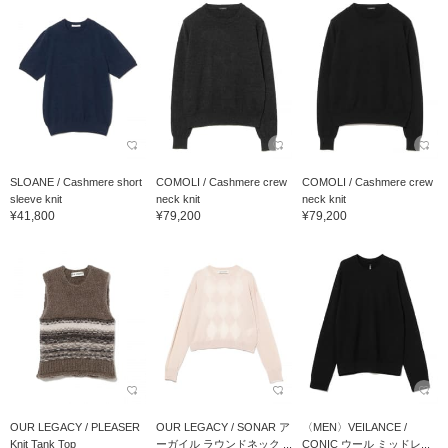
SLOANE / Cashmere short
COMOLI / Cashmere crew
COMOLI / Cashmere crew
sleeve knit
neck knit
neck knit
¥41,800
¥79,200
¥79,200
OUR LEGACY / PLEASER
OUR LEGACY / SONAR ア
〈MEN〉VEILANCE /
Knit Tank Top
ーガイル ラウンドネック ...
CONIC ウール ミッドレ...