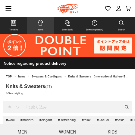
Timeline
Items
Look Book
Browsing history
Search
Notice regarding product delivery
TOP
>
Items
>
Sweaters & Cardigans
>
Knits & Sweaters
(International Gallery BEAMS)
Knits & Sweaters
(47)
>
See styling
#wool
#modern
#elegant
#Refreshing
#relax
#Casual
#basic
#Fu
MEN
WOMEN
KIDS