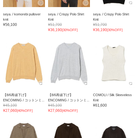
seya. / komorebi pullover
seya. / Crispy Polo Shirt
seya. / Crispy Polo Shirt
knit
Knit
Knit
¥56,100
¥51,700
¥51,700
¥36,190
¥36,190
[30%OFF]
[30%OFF]
【8/6再値下げ】
【8/6再値下げ】
COMOLI / Silk Sleeveless
ENCOMING / コットンミ...
ENCOMING / コットンミ...
Knit
¥45,100
¥45,100
¥61,600
¥27,060
¥27,060
[40%OFF]
[40%OFF]