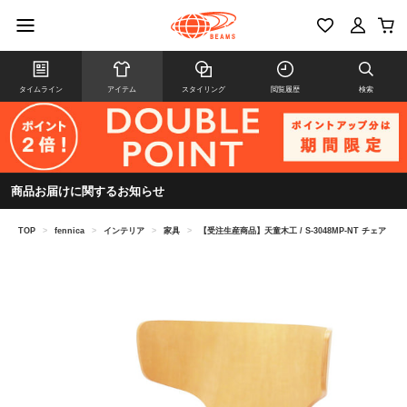
タイムライン
アイテム
スタイリング
閲覧履歴
検索
商品お届けに関するお知らせ
TOP
>
fennica
>
インテリア
>
家具
>
【受注生産商品】天童木工 / S-3048MP-NT チェア