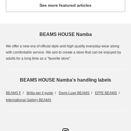
See more featured articles
BEAMS HOUSE Namba
We offer a new era of official style and high quality everyday wear along
with comfortable service. We aim to create a store that can be enjoyed by
adults for a long time as a "favorite store".
BEAMS HOUSE Namba's handling labels
BEAMS F
Brilla per il gusto
Demi-Luxe BEAMS
EFFE BEAMS
International Gallery BEAMS