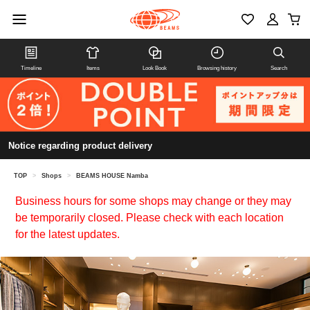
Timeline
Items
Look Book
Browsing history
Search
Notice regarding product delivery
TOP
>
Shops
>
BEAMS HOUSE Namba
Business hours for some shops may change or they may
be temporarily closed. Please check with each location
for the latest updates.