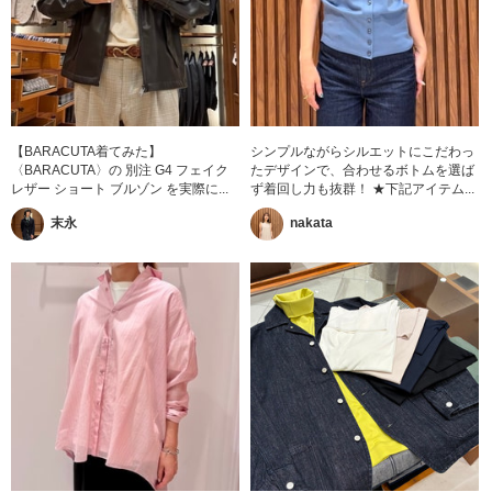
【BARACUTA着てみた】
シンプルながらシルエットにこだわっ
〈BARACUTA〉の 別注 G4 フェイク
たデザインで、合わせるボトムを選ば
レザー ショート ブルゾン を実際に...
ず着回し力も抜群！ ★下記アイテム...
末永
nakata