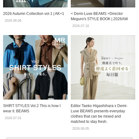
2026 Autumn Collection vol.1 | AK+1
< Demi-Luxe BEAMS >Director
Meguro's STYLE BOOK | 2026AW
2026.08.06
2026.07.16
SHIRT STYLES Vol.2 This is how I
Editor Taeko Higashihara x Demi-
wear it. BEAMS
Luxe BEAMS presents everyday
clothes that can be mixed and
2026.07.01
matched to stay fresh.
2026.06.05