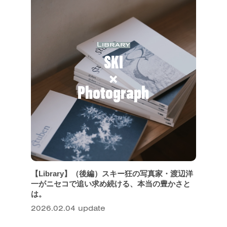
Library
SKI
×
Photograph
【Library】（後編）スキー狂の写真家・渡辺洋
一がニセコで追い求め続ける、本当の豊かさと
は。
2026.02.04 update