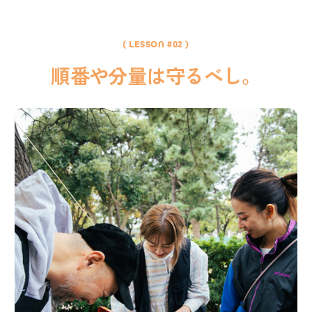
( LESSON #02 )
順番や分量は守るべし。