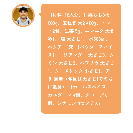
【材料（8人分）】鶏もも3枚
600g、玉ねぎ 大2 400g、トマ
ト2個、生姜 5g、ニンニク 大き
め1、 塩 大さじ1、 水500ml、
パクチー1束 【パウダースパイ
ス】 コリアンダー 大さじ3、ク
ミン 大さじ2、パプリカ 大さじ
1、ターメリック 小さじ1、チ
リ 適量（今回は大さじ1でのち
に追加） 【ホールスパイス】
カルダモン 4個、クローブ 8
個、シナモン 4センチ×2