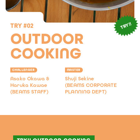
TRY!!
TRY #02
OUTDOOR
COOKING
CHALLENGER
MASTER
Asako Okawa &
Shuji Sekine
Haruka Kawae
(BEAMS CORPORATE
(BEAMS STAFF)
PLANNING DEPT)