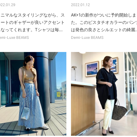
022.01.29
2022.01.12
ミニマルなスタイリングながら、ス
AK+1の新作がついに予約開始しま
カートのギャザーが良いアクセント
た。このピスタチオカラーのパン
なってくれます。Tシャツは毎...
は発色の良さとシルエットの綺麗..
emi-Luxe BEAMS
Demi-Luxe BEAMS