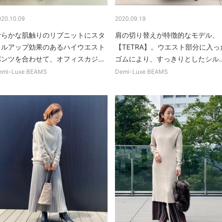
020.10.09
2020.09.19
滑らかな肌触りのリブニットにスタ
肩の切り替えが特徴的なモデル、
イルアップ効果のあるハイウエスト
【TETRA】。ウエスト部分に入っ
パンツを合わせて、オフィスカジ...
ゴムにより、すっきりとしたシル..
emi-Luxe BEAMS
Demi-Luxe BEAMS