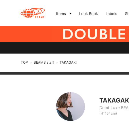
Items
Look Book
Labels
S
TOP
BEAMS staff
TAKAGAKI
>
>
TAKAGAK
Demi-Luxe BE
(H: 154cm)