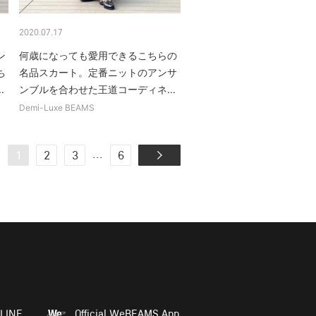
2020.07.17
ン
何歳になっても愛用できるこちらの
ち
名品スカート。定番ニットのアンサ
.
ンブルを合わせた王道コーディネ...
Demi-Luxe BEAMS
...
1
2
3
6
LINE
Official WeBEAMS App