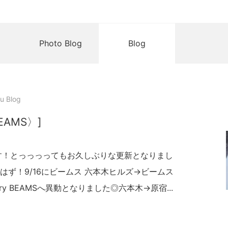
Photo Blog
Blog
u Blog
 BEAMS〉]
Aです！とっっっってもお久しぶりな更新となりまし
ず！9/16にビームス 六本木ヒルズ→ビームス
allery BEAMSへ異動となりました◎六本木→原宿...