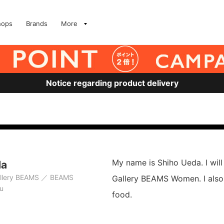
hops
Brands
More
Notice regarding product delivery
My name is Shiho Ueda. I will
da
allery BEAMS
BEAMS
Gallery BEAMS Women. I also 
u
food.