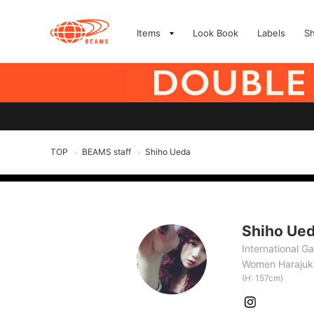
Items
Look Book
Labels
S
TOP
BEAMS staff
Shiho Ueda
>
>
Shiho Ue
International G
Women Harajuk
(H: 157cm)