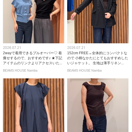
2026.07.21
2026.07.21
2wayで着用できるプルオーバー♡ 着
152cm FREE→全体的にコンパクトな
痩せするので、おすすめです♪ ★下記
ので 小柄なかたにとてもおすすめした
アイテムのリンクよりアクセスいた...
いジャケット。 生地は薄手リネン...
BEAMS HOUSE Namba
BEAMS HOUSE Namba