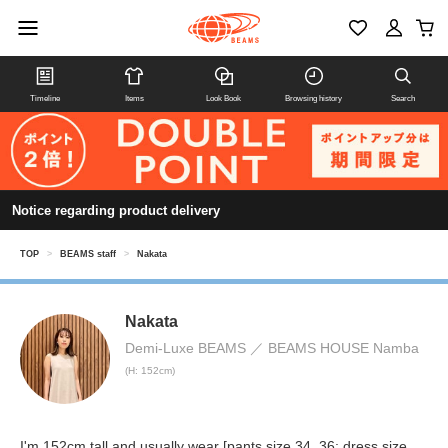
Timeline
Items
Look Book
Browsing history
Search
Notice regarding product delivery
TOP
>
BEAMS staff
>
Nakata
Nakata
Demi-Luxe BEAMS
BEAMS HOUSE Namba
(H: 152cm)
I'm 152cm tall and usually wear [pants size 34, 36; dress size