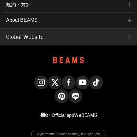
規約・方針
About BEAMS
Global Website
Instagram
X
Facebook
YouTube
TikTok
Pinterest
LINE
Official app
WeBEAMS
Adjustments to voice reading, text size, etc.