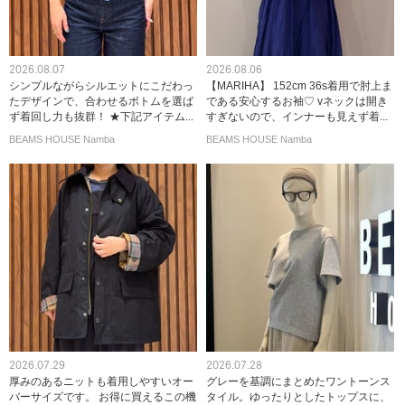
2026.08.07
2026.08.06
シンプルながらシルエットにこだわっ
【MARIHA】 152cm 36s着用で肘上ま
たデザインで、合わせるボトムを選ば
である安心するお袖♡ vネックは開き
ず着回し力も抜群！ ★下記アイテム...
すぎないので、インナーも見えず着...
BEAMS HOUSE Namba
BEAMS HOUSE Namba
2026.07.29
2026.07.28
厚みのあるニットも着用しやすいオー
グレーを基調にまとめたワントーンス
バーサイズです。 お得に買えるこの機
タイル。ゆったりとしたトップスに、