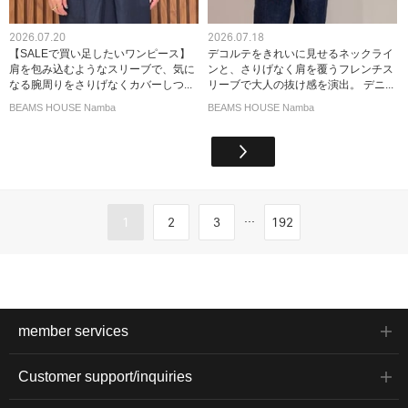
2026.07.20
2026.07.18
【SALEで買い足したいワンピース】
デコルテをきれいに見せるネックライ
肩を包み込むようなスリーブで、気に
ンと、さりげなく肩を覆うフレンチス
なる腕周りをさりげなくカバーしつ...
リーブで大人の抜け感を演出。 デニ...
BEAMS HOUSE Namba
BEAMS HOUSE Namba
...
1
2
3
192
member services
Customer support/inquiries