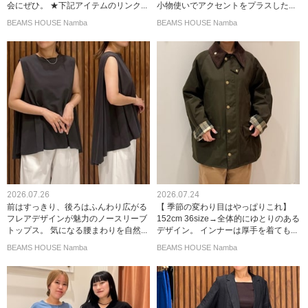
会にぜひ。 ★下記アイテムのリンク...
小物使いでアクセントをプラスした...
BEAMS HOUSE Namba
BEAMS HOUSE Namba
2026.07.26
2026.07.24
前はすっきり、後ろはふんわり広がる
【 季節の変わり目はやっぱりこれ】
フレアデザインが魅力のノースリーブ
152cm 36size→全体的にゆとりのある
トップス。 気になる腰まわりを自然...
デザイン。 インナーは厚手を着ても...
BEAMS HOUSE Namba
BEAMS HOUSE Namba