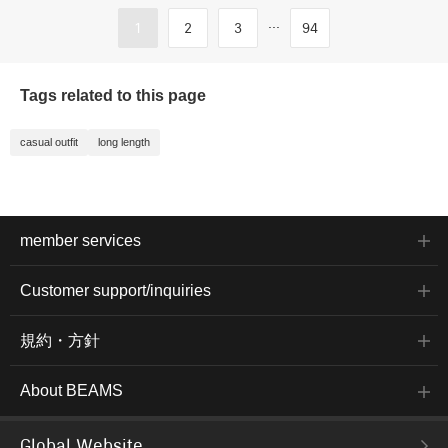
...
1
2
3
94
Tags related to this page
casual outfit
long length
member services
Customer support/inquiries
規約・方針
About BEAMS
Global Website