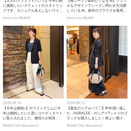
【大人のスウェットパンツ】今年の秋
【毎シーズン集めたくなる.M】シンプ
に挑戦したいスウェットのスタイリン
ルなデザインでシーズン問わず大活躍
グです。カジュアル見えしないワイ...
している.M。新作のブラウスを着用...
Demi-Luxe BEAMS
Demi-Luxe BEAMS
2026.06.16
2026.06.13
【今年は挑戦♪】ホワイトデニムに今
【最近のリアルバイ♡】昨年買い逃し
年は挑戦したいと思いコーディネート
た〈AURALEE〉のシアーTシャツのブ
に取り入れました。腰回りが程良...
ラックを購入しました！程よい透け...
BEAMS Shin-Marunouchi
BEAMS Shin-Marunouchi