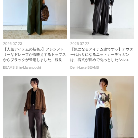
2026.07.23
2026.07.22
【人気アイテムの新色♪】アシンメト
【気になるアイテム達です♡】アウタ
リーなドレープが着映えするトップス
ー代わりになるニットカーディガン
からブラックが登場しました。程良...
は、着丈が長めで丸っとしたシルエ...
BEAMS Shin-Marunouchi
Demi-Luxe BEAMS