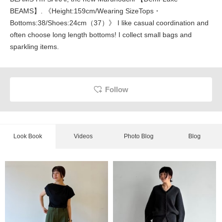
BEAMS】. 《Height:159cm/Wearing SizeTops・
Bottoms:38/Shoes:24cm（37）》 I like casual coordination and
often choose long length bottoms! I collect small bags and
sparkling items.
Follow
Look Book
Videos
Photo Blog
Blog