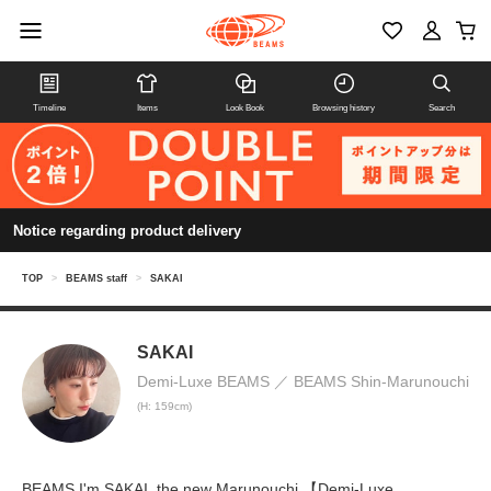
Timeline
Items
Look Book
Browsing history
Search
Notice regarding product delivery
TOP
>
BEAMS staff
>
SAKAI
SAKAI
Demi-Luxe BEAMS
BEAMS Shin-Marunouchi
(H: 159cm)
BEAMS I'm SAKAI, the new Marunouchi 【Demi-Luxe