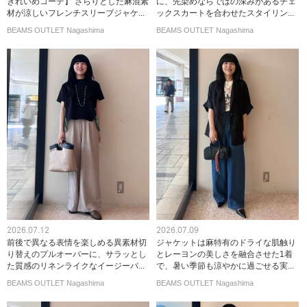
きれいめコーデ】 さらりとした麻混素
に、先染めならではの深みがあるチェ
材が涼しいフレンチスリーブジャケ...
ックスカートを合わせたスタイリン...
BEAMS OUTLET Nagashima
BEAMS OUTLET Nagashima
2026.07.12
2026.07.09
前後で異なる表情を楽しめる異素材切
ジャケットは麻特有のドライな肌触り
り替えのプルオーバーに、サラッとし
とレーヨンの美しさを融合させた1着
た質感のリネンライクなイージーパ...
で、暑い季節も涼やかに過ごせる実...
BEAMS OUTLET Nagashima
BEAMS OUTLET Nagashima