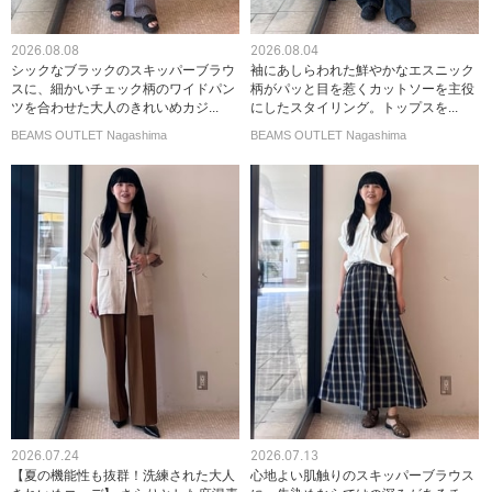
2026.08.08
2026.08.04
シックなブラックのスキッパーブラウ
袖にあしらわれた鮮やかなエスニック
スに、細かいチェック柄のワイドパン
柄がパッと目を惹くカットソーを主役
ツを合わせた大人のきれいめカジ...
にしたスタイリング。トップスを...
BEAMS OUTLET Nagashima
BEAMS OUTLET Nagashima
2026.07.24
2026.07.13
【夏の機能性も抜群！洗練された大人
心地よい肌触りのスキッパーブラウス