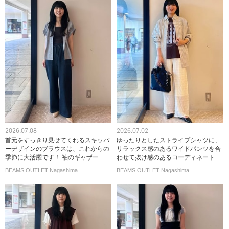
2026.07.08
2026.07.02
首元をすっきり見せてくれるスキッパ
ゆったりとしたストライプシャツに、
ーデザインのブラウスは、これからの
リラックス感のあるワイドパンツを合
季節に大活躍です！ 袖のギャザー...
わせて抜け感のあるコーディネート...
BEAMS OUTLET Nagashima
BEAMS OUTLET Nagashima