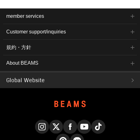
member services
Customer support/inquiries
規約・方針
About BEAMS
Global Website
Instagram
X
Facebook
YouTube
TikTok