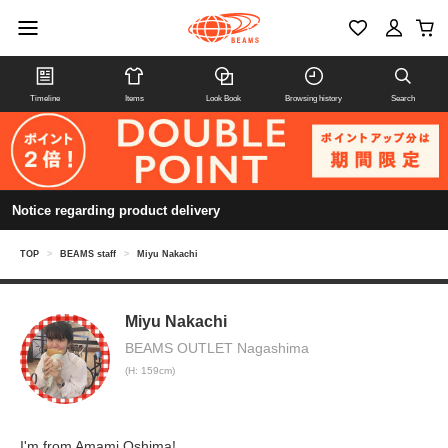
Timeline
Items
Look Book
Browsing history
Search
Notice regarding product delivery
TOP
>
BEAMS staff
>
Miyu Nakachi
Miyu Nakachi
BEAMS OUTLET Nagashima
(H: 159cm)
I'm from Amami Oshima!