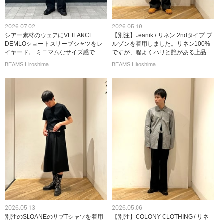
2026.07.02
2026.05.19
シアー素材のウェアにVEILANCE
【別注】Jeanik / リネン 2ndタイプ ブ
DEMLOショートスリーブシャツをレ
ルゾンを着用しました。リネン100%
イヤード。 ミニマムなサイズ感で...
ですが、程よくハリと艶がある上品...
BEAMS Hiroshima
BEAMS Hiroshima
2026.05.13
2026.05.06
別注のSLOANEのリブTシャツを着用
【別注】COLONY CLOTHING / リネ