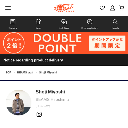
Timeline
Items
Look Book
Browsing history
Search
Notice regarding product delivery
TOP
>
BEAMS staff
>
Shoji Miyoshi
Shoji Miyoshi
BEAMS Hiroshima
(H: 172cm)