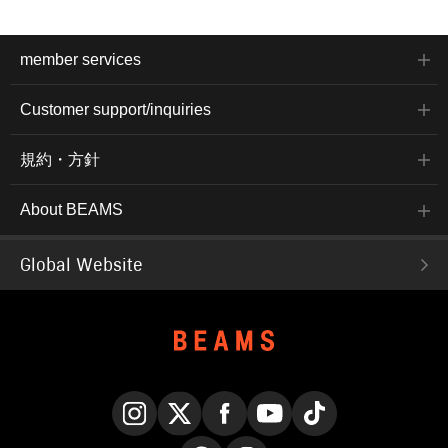
member services
Customer support/inquiries
規約・方針
About BEAMS
Global Website
Instagram
X
Facebook
YouTube
TikTok