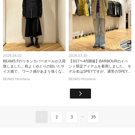
2026.04.02
2026.03.30
BEAMS Fのリネンカバーオールが入荷
【3/27〜4/5開催】BARBOURのイベ
致しました。程よくゆとりの効いたサ
ント限定アイテムを着用しました。 モ
イズ感で、 ワーク感があまり強くな...
デル名はSPEYですが、通常のSPEY...
BEAMS Hiroshima
BEAMS Hiroshima
...
1
2
3
35