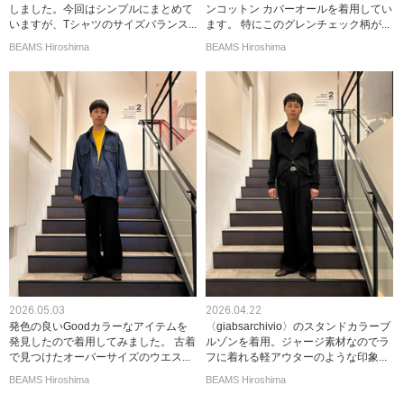
しました。今回はシンプルにまとめて
ンコットン カバーオールを着用してい
いますが、Tシャツのサイズバランス...
ます。 特にこのグレンチェック柄が...
BEAMS Hiroshima
BEAMS Hiroshima
2026.05.03
2026.04.22
発色の良いGoodカラーなアイテムを
〈giabsarchivio〉のスタンドカラーブ
発見したので着用してみました。 古着
ルゾンを着用。ジャージ素材なのでラ
で見つけたオーバーサイズのウエス...
フに着れる軽アウターのような印象...
BEAMS Hiroshima
BEAMS Hiroshima