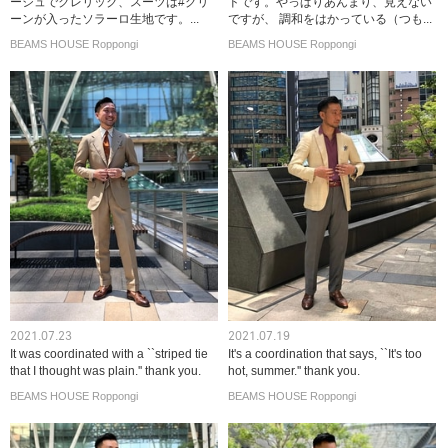
ージュでクレリック、スーツは#グリ
ドです。やっぱりあんまり、見えない
ーンが入ったソラーロ生地です。...
ですが、 調和をはかっている（つも...
BEAMS HOUSE Roppongi
BEAMS HOUSE Roppongi
2021.07.23
2021.07.19
It was coordinated with a ``striped tie
It's a coordination that says, ``It's too
that I thought was plain.'' thank you.
hot, summer.'' thank you.
BEAMS HOUSE Roppongi
BEAMS HOUSE Roppongi