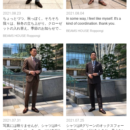
2021.08.23
2021.08.04
ちょっとづつ、秋っぽく。そろそろ
In some way, I feel like myself. It's a
我々は、秋冬の立ち上がり。クローゼ
kind of coordination. thank you.
ットの入れ替え。季節のお知らせで...
BEAMS HOUSE Roppongi
BEAMS HOUSE Roppongi
2021.07.31
2021.07.25
写真には映りませんが、シャツは#ベ
シャツは#グリーンのオックスフォー