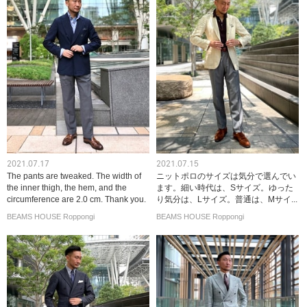
2021.07.17
2021.07.15
The pants are tweaked. The width of
ニットポロのサイズは気分で選んでい
the inner thigh, the hem, and the
ます。細い時代は、Sサイズ。ゆった
circumference are 2.0 cm. Thank you.
り気分は、Lサイズ。普通は、Mサイ...
BEAMS HOUSE Roppongi
BEAMS HOUSE Roppongi