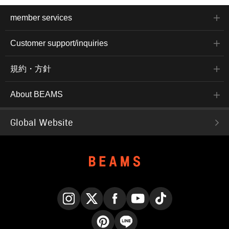
member services
Customer support/inquiries
規約・方針
About BEAMS
Global Website
Instagram
X
Facebook
YouTube
TikTok