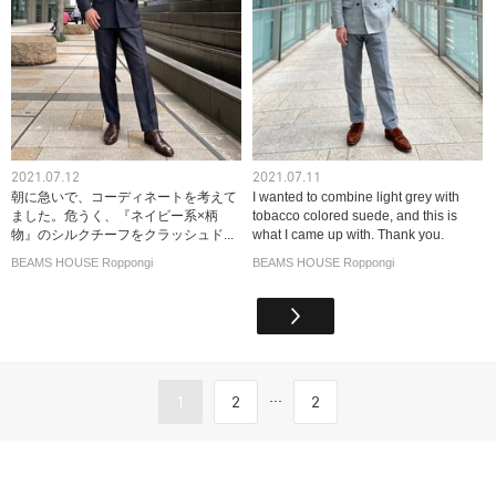
2021.07.12
2021.07.11
朝に急いで、コーディネートを考えて
I wanted to combine light grey with
ました。危うく、『ネイビー系×柄
tobacco colored suede, and this is
物』のシルクチーフをクラッシュド...
what I came up with. Thank you.
BEAMS HOUSE Roppongi
BEAMS HOUSE Roppongi
...
1
2
2