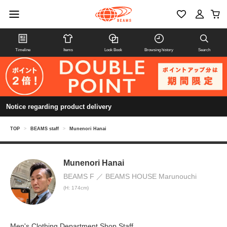
Timeline
Items
Look Book
Browsing history
Search
Notice regarding product delivery
TOP
>
BEAMS staff
>
Munenori Hanai
Munenori Hanai
BEAMS F
BEAMS HOUSE Marunouchi
(H: 174cm)
Men's Clothing Department Shop Staff