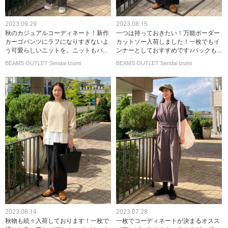
2023.09.29
2023.08.15
秋のカジュアルコーディネート！新作
一つは持っておきたい！万能ボーダー
カーゴパンツにラフになりすぎないよ
カットソー入荷しました！一枚でもイ
う可愛らしいニットを。ニットもパ...
ンナーとしておすすめです♪バックも...
BEAMS OUTLET Sendai Izumi
BEAMS OUTLET Sendai Izumi
2023.08.14
2023.07.28
秋物も続々入荷しております！一枚で
一枚でコーディネートが決まるオスス