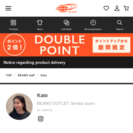
Timeline
Items
Look Book
Browsing history
Search
Notice regarding product delivery
TOP
>
BEAMS staff
>
Kato
Kato
BEAMS OUTLET Sendai Izumi
(H: 164cm)