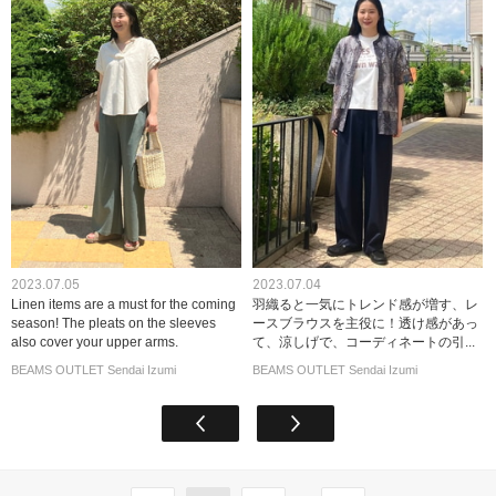
2023.07.05
2023.07.04
Linen items are a must for the coming
羽織ると一気にトレンド感が増す、レ
season! The pleats on the sleeves
ースブラウスを主役に！透け感があっ
also cover your upper arms.
て、涼しげで、コーディネートの引...
BEAMS OUTLET Sendai Izumi
BEAMS OUTLET Sendai Izumi