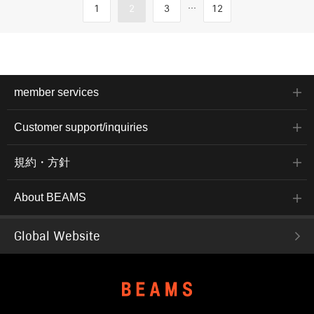
...
1
2
3
12
member services
Customer support/inquiries
規約・方針
About BEAMS
Global Website