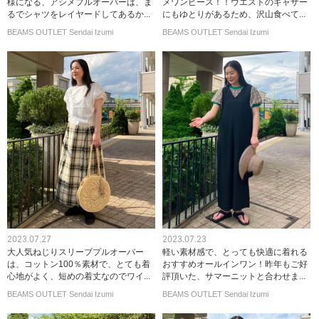
様になる、アシメプルオーバーは、ま
メワンピース！！ウエストのギャザー
るでシャツをレイヤードしてあるか...
にもゆとりがあるため、沢山食べて...
BEAMS OUTLET Sendai Izumi
BEAMS OUTLET Sendai Izumi
2023.07.27
2023.07.23
大人気ねじりスリーブプルオーバー
軽い素材感で、とっても快適に着れる
は、コットン100％素材で、とても着
おすすめオールインワン！昨年もご好
心地がよく、短めの着丈なのでワイ...
評頂いた、サマーニットと合わせま...
BEAMS OUTLET Sendai Izumi
BEAMS OUTLET Sendai Izumi