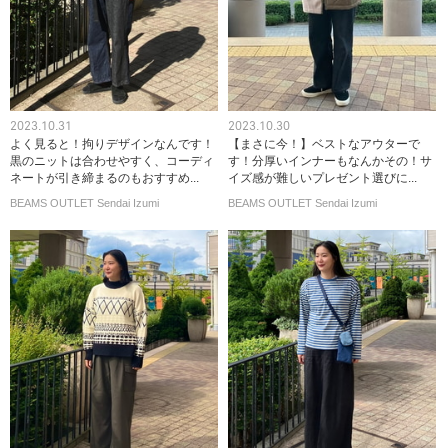
2023.10.31
2023.10.30
よく見ると！拘りデザインなんです！
【まさに今！】ベストなアウターで
黒のニットは合わせやすく、コーディ
す！分厚いインナーもなんかその！サ
ネートが引き締まるのもおすすめ...
イズ感が難しいプレゼント選びに...
BEAMS OUTLET Sendai Izumi
BEAMS OUTLET Sendai Izumi