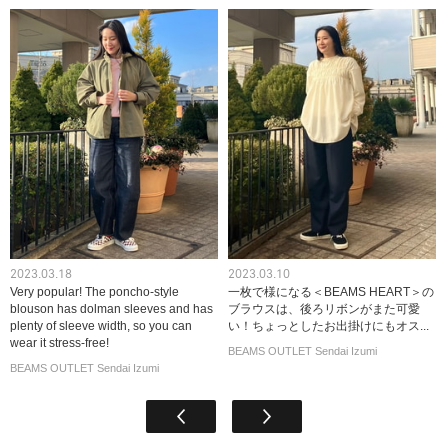
2023.03.18
2023.03.10
Very popular! The poncho-style
一枚で様になる＜BEAMS HEART＞の
blouson has dolman sleeves and has
ブラウスは、後ろリボンがまた可愛
plenty of sleeve width, so you can
い！ちょっとしたお出掛けにもオス...
wear it stress-free!
BEAMS OUTLET Sendai Izumi
BEAMS OUTLET Sendai Izumi