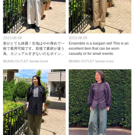
2023.06.09
2023.06.05
形がとても綺麗！生地はやや厚めで一
Ensemble is a bargain set! This is an
枚で着用可能です。前後で素材が違う
excellent item that can be worn
為、カジュアルすぎないのもポイン...
casually or for small events.
BEAMS OUTLET Sendai Izumi
BEAMS OUTLET Sendai Izumi