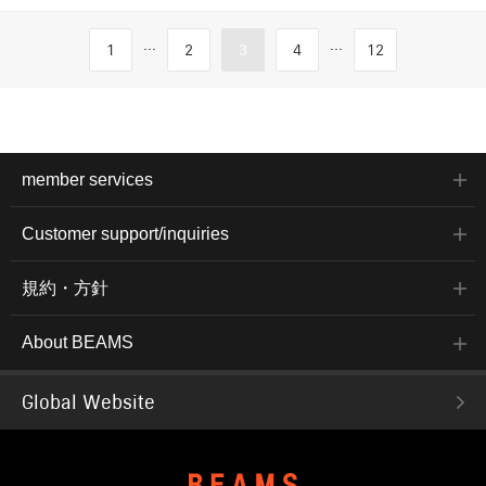
...
...
1
2
3
4
12
member services
Customer support/inquiries
規約・方針
About BEAMS
Global Website