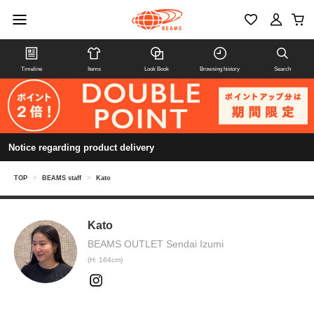
Timeline
Items
Look Book
Browsing history
Search
Notice regarding product delivery
TOP
>
BEAMS staff
>
Kato
Kato
BEAMS OUTLET Sendai Izumi
(H: 164cm)