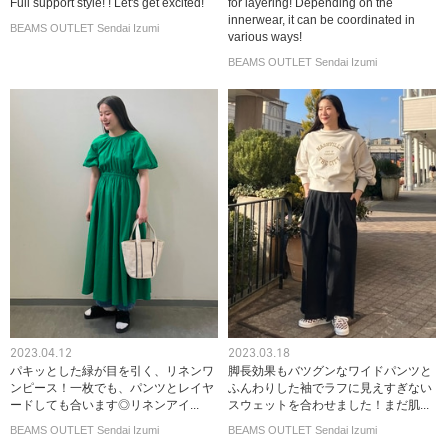
Full support style! ! Let's get excited!
for layering! Depending on the
innerwear, it can be coordinated in
BEAMS OUTLET Sendai Izumi
various ways!
BEAMS OUTLET Sendai Izumi
2023.04.12
2023.03.18
パキッとした緑が目を引く、リネンワ
脚長効果もバツグンなワイドパンツと
ンピース！一枚でも、パンツとレイヤ
ふんわりした袖でラフに見えすぎない
ードしても合います◎リネンアイ...
スウェットを合わせました！まだ肌...
BEAMS OUTLET Sendai Izumi
BEAMS OUTLET Sendai Izumi