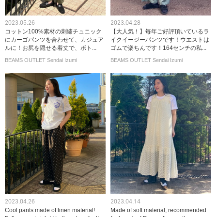
2023.05.26
2023.04.28
コットン100%素材の刺繍チュニック
【大人気！】毎年ご好評頂いているラ
にカーゴパンツを合わせて、カジュア
イクイージーパンツです！ウエストは
ルに！お尻を隠せる着丈で、ボト...
ゴムで楽ちんです！164センチの私...
BEAMS OUTLET Sendai Izumi
BEAMS OUTLET Sendai Izumi
2023.04.26
2023.04.14
Cool pants made of linen material!
Made of soft material, recommended