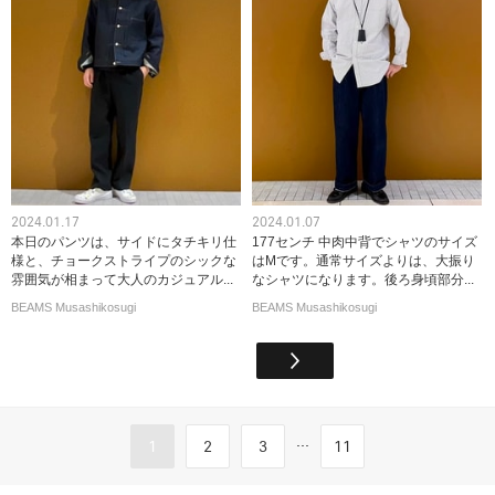
2024.01.17
2024.01.07
本日のパンツは、サイドにタチキリ仕
177センチ 中肉中背でシャツのサイズ
様と、チョークストライプのシックな
はMです。通常サイズよりは、大振り
雰囲気が相まって大人のカジュアル...
なシャツになります。後ろ身頃部分...
BEAMS Musashikosugi
BEAMS Musashikosugi
...
1
2
3
11