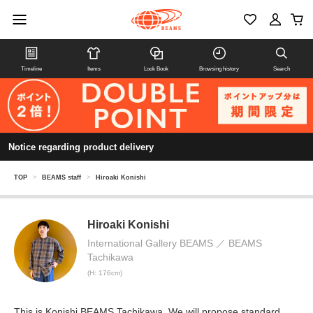
Timeline
Items
Look Book
Browsing history
Search
Notice regarding product delivery
TOP
>
BEAMS staff
>
Hiroaki Konishi
Hiroaki Konishi
International Gallery BEAMS
BEAMS
Tachikawa
(H: 176cm)
This is Konishi BEAMS Tachikawa. We will propose standard