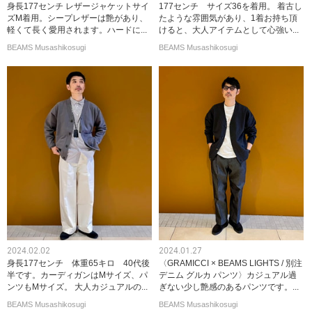
身長177センチ レザージャケットサイ
177センチ サイズ36を着用。 着古し
ズM着用。シープレザーは艶があり、
たような雰囲気があり、1着お持ち頂
軽くて長く愛用されます。ハードに...
けると、大人アイテムとして心強い...
BEAMS Musashikosugi
BEAMS Musashikosugi
2024.02.02
2024.01.27
身長177センチ 体重65キロ 40代後
〈GRAMICCI × BEAMS LIGHTS / 別注
半です。カーディガンはMサイズ、パ
デニム グルカ パンツ〉カジュアル過
ンツもMサイズ。 大人カジュアルの...
ぎない少し艶感のあるパンツです。...
BEAMS Musashikosugi
BEAMS Musashikosugi