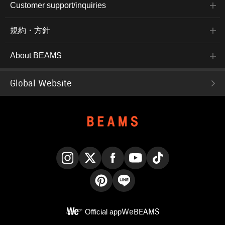
Customer support/inquiries
規約・方針
About BEAMS
Global Website
Instagram
X
Facebook
YouTube
TikTok
Pinterest
LINE
Official app
WeBEAMS