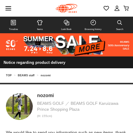
Timeline
Items
Look Book
Browsing history
Search
Notice regarding product delivery
TOP
>
BEAMS staff
>
nozomi
nozomi
BEAMS GOLF
BEAMS GOLF Karuizawa
Prince Shopping Plaza
(H: 155cm)
We would like to send you information such as new items. thank