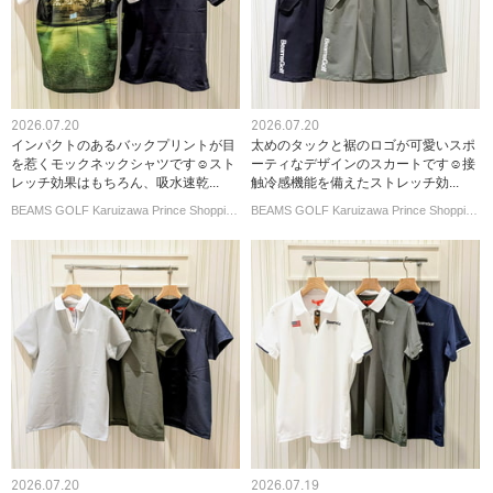
2026.07.20
2026.07.20
インパクトのあるバックプリントが目
太めのタックと裾のロゴが可愛いスポ
を惹くモックネックシャツです☺︎スト
ーティなデザインのスカートです☺︎接
レッチ効果はもちろん、吸水速乾...
触冷感機能を備えたストレッチ効...
BEAMS GOLF Karuizawa Prince Shopping Plaza
BEAMS GOLF Karuizawa Prince Shopping Plaza
2026.07.20
2026.07.19