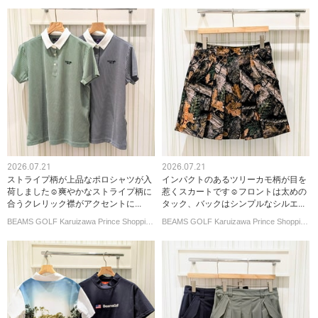
2026.07.21
2026.07.21
ストライプ柄が上品なポロシャツが入
インパクトのあるツリーカモ柄が目を
荷しました☺︎爽やかなストライプ柄に
惹くスカートです☺︎フロントは太めの
合うクレリック襟がアクセントに...
タック、バックはシンプルなシルエ...
BEAMS GOLF Karuizawa Prince Shopping Plaza
BEAMS GOLF Karuizawa Prince Shopping Plaza