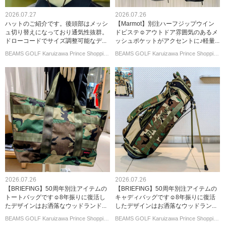
2026.07.27
2026.07.26
ハットのご紹介です。後頭部はメッシ
【Marmot】別注ハーフジップウイン
ュ切り替えになっており通気性抜群。
ドピステ☺︎アウトドア雰囲気のあるメ
ドローコードでサイズ調整可能なデ...
ッシュポケットがアクセントに♪軽量...
BEAMS GOLF Karuizawa Prince Shopping Plaza
BEAMS GOLF Karuizawa Prince Shopping Plaza
2026.07.26
2026.07.26
【BRIEFING】50周年別注アイテムの
【BRIEFING】50周年別注アイテムの
トートバッグです☺︎8年振りに復活し
キャディバッグです☺︎8年振りに復活
たデザインはお洒落なウッドランド...
したデザインはお洒落なウッドラン...
BEAMS GOLF Karuizawa Prince Shopping Plaza
BEAMS GOLF Karuizawa Prince Shopping Plaza