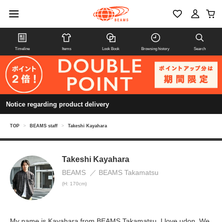
Timeline
Items
Look Book
Browsing history
Search
Notice regarding product delivery
TOP
>
BEAMS staff
>
Takeshi Kayahara
Takeshi Kayahara
BEAMS
BEAMS Takamatsu
(H: 170cm)
My name is Kayahara from BEAMS Takamatsu. I love udon. We