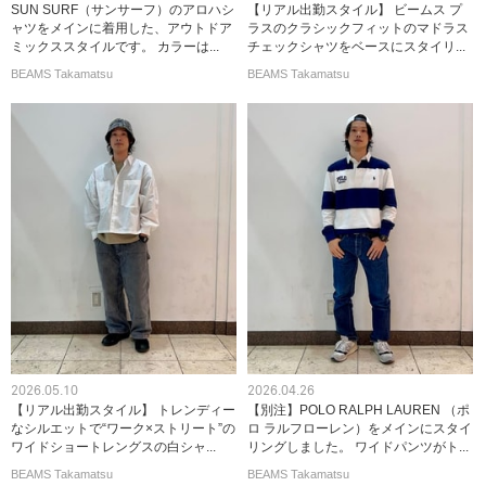
SUN SURF（サンサーフ）のアロハシ
【リアル出勤スタイル】 ビームス プ
ャツをメインに着用した、アウトドア
ラスのクラシックフィットのマドラス
ミックススタイルです。 カラーは...
チェックシャツをベースにスタイリ...
BEAMS Takamatsu
BEAMS Takamatsu
2026.05.10
2026.04.26
【リアル出勤スタイル】 トレンディー
【別注】POLO RALPH LAUREN （ポ
なシルエットで“ワーク×ストリート”の
ロ ラルフローレン）をメインにスタイ
ワイドショートレングスの白シャ...
リングしました。 ワイドパンツがト...
BEAMS Takamatsu
BEAMS Takamatsu