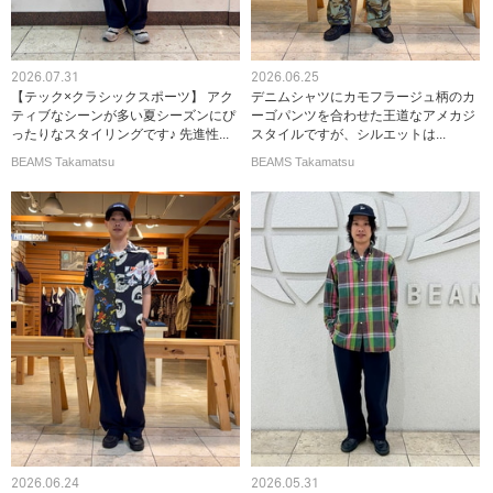
2026.07.31
2026.06.25
【テック×クラシックスポーツ】 アク
デニムシャツにカモフラージュ柄のカ
ティブなシーンが多い夏シーズンにぴ
ーゴパンツを合わせた王道なアメカジ
ったりなスタイリングです♪ 先進性...
スタイルですが、シルエットは...
BEAMS Takamatsu
BEAMS Takamatsu
2026.06.24
2026.05.31