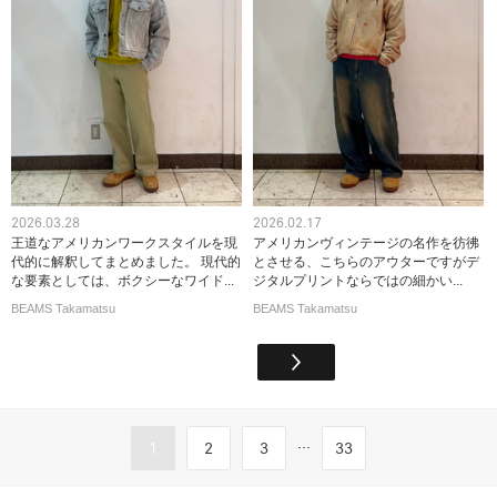
2026.03.28
2026.02.17
王道なアメリカンワークスタイルを現
アメリカンヴィンテージの名作を彷彿
代的に解釈してまとめました。 現代的
とさせる、こちらのアウターですがデ
な要素としては、ボクシーなワイド...
ジタルプリントならではの細かい...
BEAMS Takamatsu
BEAMS Takamatsu
...
1
2
3
33