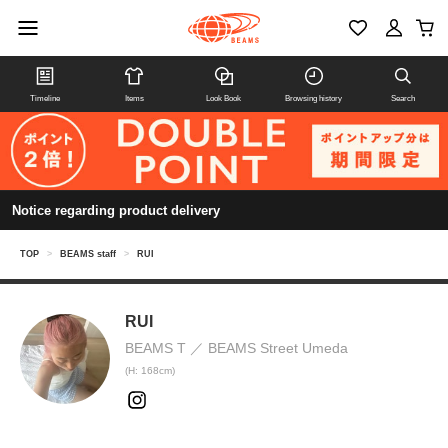
Timeline
Items
Look Book
Browsing history
Search
Notice regarding product delivery
TOP
>
BEAMS staff
>
RUI
RUI
BEAMS T
BEAMS Street Umeda
(H: 168cm)