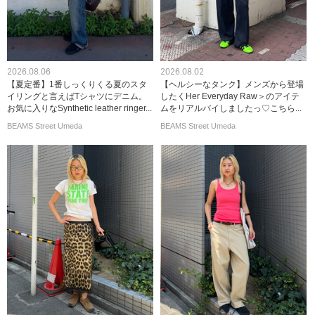
2026.08.06
2026.08.02
【夏定番】1番しっくりくる夏のスタ
【ヘルシーなタンク】メンズから登場
イリングと言えばTシャツにデニム。
したくHer Everyday Raw＞のアイテ
お気に入りなSynthetic leather ringer...
ムをリアルバイしましたっ♡こちら...
BEAMS Street Umeda
BEAMS Street Umeda