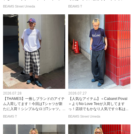
BEAMS Street Umeda
BEAMS T
2026.07.28
2026.07.27
【THAMES】一推しブランドのアイテ
【人気なアイテム】＜Cabaret Poval
ム入荷してます！今回はTシャツが新
＞よりNo Love Teeが入荷してます
たに入荷！シンプルなロゴTシャツ。...
っ！店頭でもかなり人気です☆私は...
BEAMS T
BEAMS Street Umeda