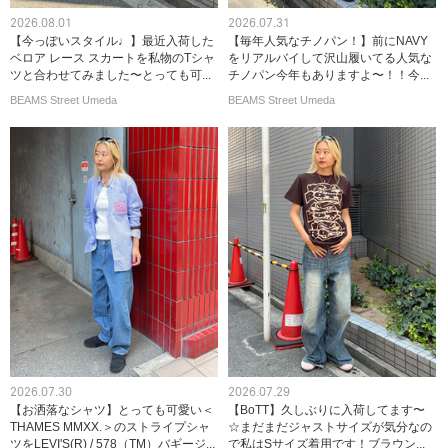
2026.08.01
2026.07.31
【今っぽいスタイル♩】最近入荷した
【毎年人気なチノパン！】前にNAVY
ベロア レース スカートを私物のTシャ
をリアルバイして沢山履いてる人気な
ツと合わせてみました〜とっても可...
チノパン今年もありますよ〜！！今...
BEAMS Street Umeda
BEAMS Street Umeda
2026.07.30
2026.07.29
【お洒落なシャツ】とっても可愛い＜
【BoTT】久しぶりに入荷してます〜
THAMES MMXX.＞のストライプシャ
☆まだまだジャストサイズが気分なの
ツをLEVI'S(R) / 578（TM）バギージ...
で私はSサイズ着用です！ブラウン...