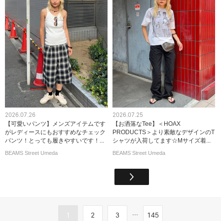
2026.07.26
2026.07.25
【可愛いパンツ】メンズアイテムです
【お洒落なTee】＜HOAX
がレディースにもおすすめなチェック
PRODUCTS＞より素敵なデザインのT
パンツ！とっても履きやすいです！...
シャツが入荷してます☆Mサイズ着...
BEAMS Street Umeda
BEAMS Street Umeda
...
1
2
3
145