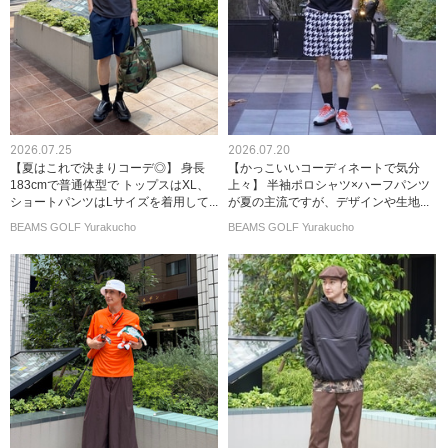
2026.07.25
2026.07.20
【夏はこれで決まりコーデ◎】 身長
【かっこいいコーディネートで気分
183cmで普通体型で トップスはXL、
上々】 半袖ポロシャツ×ハーフパンツ
ショートパンツはLサイズを着用して...
が夏の主流ですが、デザインや生地...
BEAMS GOLF Yurakucho
BEAMS GOLF Yurakucho