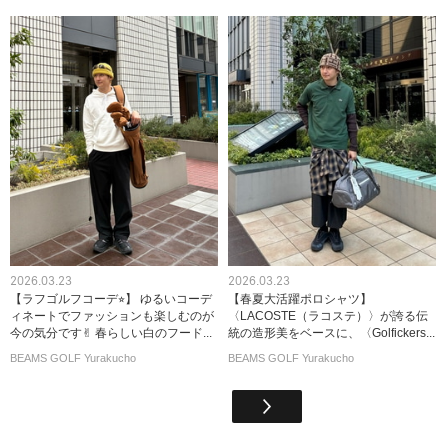
2026.03.23
2026.03.23
【ラフゴルフコーデ⭐︎】 ゆるいコーデ
【春夏大活躍ポロシャツ】
ィネートでファッションも楽しむのが
〈LACOSTE（ラコステ）〉が誇る伝
今の気分です✌︎ 春らしい白のフード...
統の造形美をベースに、〈Golfickers...
BEAMS GOLF Yurakucho
BEAMS GOLF Yurakucho