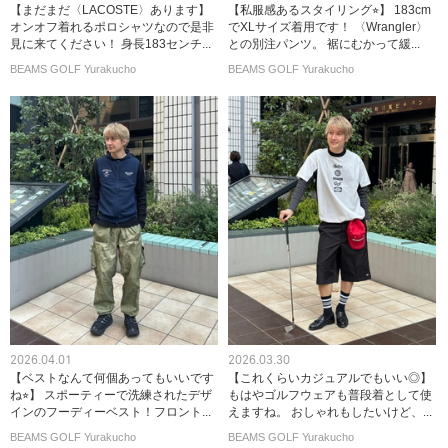
【まだまだ〈LACOSTE〉あります】
【私服感あるスタイリング⭐︎】 183cm
オンオフ着れるポロシャツなので是非
でXLサイズ着用です！ 〈Wrangler〉
見に来てください！ 身長183センチ...
との別注パンツ。 裾にむかって緩...
BEAMS GOLF Yurakucho
BEAMS GOLF Yurakucho
2026.04.01
2026.03.30
【ベストなんて何個あってもいいです
【これくらいカジュアルでもいい◎】
ね⭐︎】 スポーティーで洗練されたデザ
もはやゴルフウェアも普段着として使
インのフーディーベスト！フロント...
えますね。 おしゃれもしたいけど、...
BEAMS GOLF Yurakucho
BEAMS GOLF Yurakucho