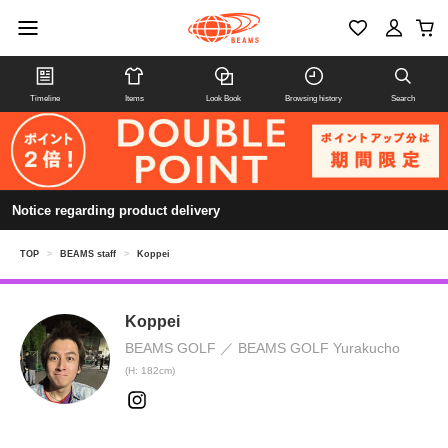
Timeline
Items
Look Book
Browsing history
Search
Notice regarding product delivery
TOP
>
BEAMS staff
>
Koppei
Koppei
BEAMS GOLF
BEAMS GOLF Yurakucho
(H: 182cm)