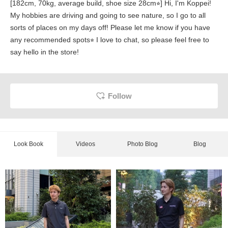
[182cm, 70kg, average build, shoe size 28cm⭐︎] Hi, I'm Koppei!
My hobbies are driving and going to see nature, so I go to all
sorts of places on my days off! Please let me know if you have
any recommended spots⭐︎ I love to chat, so please feel free to
say hello in the store!
Follow
Look Book
Videos
Photo Blog
Blog