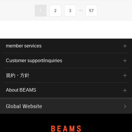
...
1
2
3
57
member services
Customer support/inquiries
規約・方針
About BEAMS
Global Website