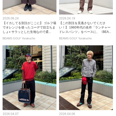
2026.06.24
2026.04.19
【イカしてる別注がここに】 ゴルフ場
【この別注を見逃さないでくださ
でオレンジを使ったコーデで目立ちま
い！】 1960年代の名作「ランチャー
しょ⭐︎ サラッとした生地なので柔...
ドレスパンツ」をベースに、〈BEA...
BEAMS GOLF Yurakucho
BEAMS GOLF Yurakucho
2026.04.07
2026.04.06