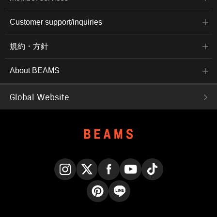
Customer support/inquiries
規約・方針
About BEAMS
Global Website
Instagram
X
Facebook
YouTube
TikTok
Pinterest
LINE