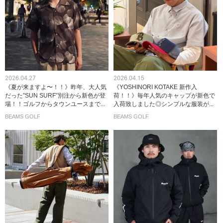
2026.04.27
2026.04.15
《夏が来ますよ〜！！》昨年、大人気
《YOSHINORI KOTAKE 新作入
だった”SUN SURF”別注から新色が登
荷！！》毎年人気のキャップが新色で
場！！ゴルフからタウンユースまで...
入荷致しました◎シンプルな服装が...
BEAMS GOLF
BEAMS GOLF