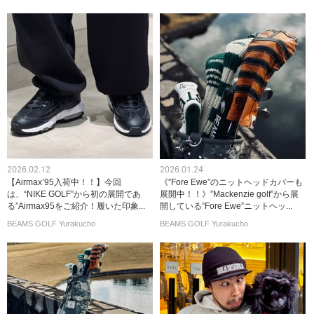
2026.02.12
2026.01.24
【Airmax’95入荷中！！】今回
《”Fore Ewe”のニットヘッドカバーも
は、“NIKE GOLF”から初の展開であ
展開中！！》”Mackenzie golf”から展
る”Airmax95をご紹介！履いた印象...
開している”Fore Ewe”ニットヘッ...
BEAMS GOLF Yurakucho
BEAMS GOLF Yurakucho