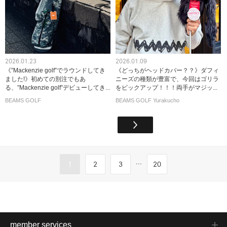
2026.01.23
2026.01.09
《”Mackenzie golf”でラウンドしてき
《どっちがヘッドカバー？？》ダフィ
ました!》初めての別注でもあ
ニーズの種類が豊富で、今回はゴリラ
る、”Mackenzie golf”デビューしてき...
をピックアップ！！！両手がマジッ...
BEAMS GOLF
BEAMS GOLF Yurakucho
...
1
2
3
20
member services