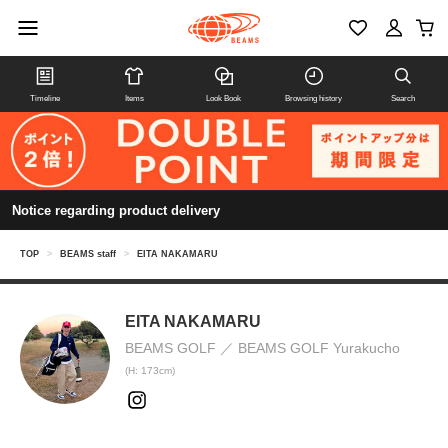
Timeline
Items
Look Book
Browsing history
Search
Notice regarding product delivery
TOP
>
BEAMS staff
>
EITA NAKAMARU
EITA NAKAMARU
BEAMS GOLF
BEAMS GOLF Yurakucho
(H: 173cm)