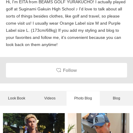
Hi, I'm EITA from BEAMS GOLF YURAKUCHO! I actually played
golf at Suginami Gakuin High School ♪ I'd love to talk about all
sorts of things besides clothes, like golf and travel, so please
come visit us! I usually wear Orange Label size M and Purple
Label size L. (173cm/68kg) If you add my styling and blog to
your favorites and follow me, it's convenient because you can
look back on them anytime!
Follow
Look Book
Videos
Photo Blog
Blog