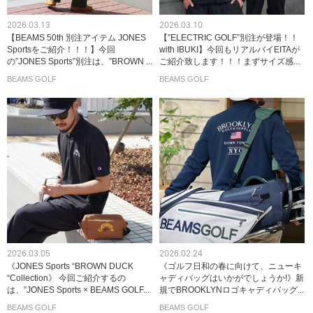
2026.03.13
2026.03.10
【BEAMS 50th 別注アイテム JONES
【”ELECTRIC GOLF”別注が登場！！
Sportsをご紹介！！！】今回
with IBUKI】今回もリアルバイEITAが
の”JONES Sports”別注は、”BROWN ...
ご紹介致します！！！まずサイズ感...
BEAMS GOLF
BEAMS GOLF
2026.03.05
2026.02.24
《JONES Sports “BROWN DUCK
《ゴルフ日和の春に向けて、ニューキ
“Collection》 今回ご紹介するの
ャディバッグはいかがでしょうか!》新
は、”JONES Sports × BEAMS GOLF...
規でBROOKLYNロゴキャディバッグ...
BEAMS GOLF
BEAMS GOLF