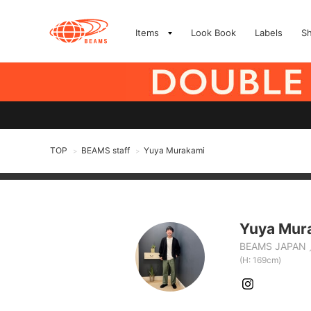
Items
Look Book
Labels
S
TOP
BEAMS staff
Yuya Murakami
>
>
Yuya Mur
BEAMS JAPAN
(H: 169cm)