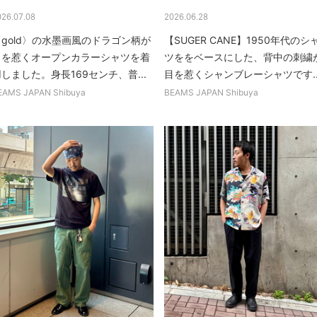
026.07.08
2026.06.28
〈gold〉の水墨画風のドラゴン柄が
【SUGER CANE】1950年代のシ
目を惹くオープンカラーシャツを着
ツををベースにした、背中の刺繍
しました。身長169センチ、普...
目を惹くシャンブレーシャツです..
EAMS JAPAN Shibuya
BEAMS JAPAN Shibuya