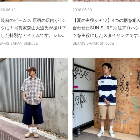
026.06.13
2026.06.09
改装前のビームス 原宿の店内がTシ
【夏の主役シャツ】4つの柄を組
ャツに！写真家森山大道氏が撮り下
合わせたSUN SURF 別注アロハ
ろした特別なアイテムです。シル...
ツを主役にしたスタイリングです..
EAMS JAPAN Shibuya
BEAMS JAPAN Shibuya