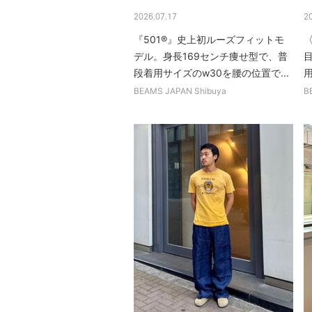
2026.07.17
2
『501®︎』史上初ルーズフィットモ
デル。身長169センチ痩せ型で、普
段着用サイズのw30を腰の位置で...
用
BEAMS JAPAN Shibuya
B