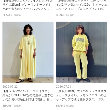
【身長168cm/パンツサイズ1/サンダル
【身長168cm/ニットサイズ2/パンツサ
サイズ25cm】グレーワントーンでま
イズ1/サンダルサイズ25cm】メッシュ
とめた大人のショートパンツスタ...
ニットとインドブロックプリントの...
BEAMS Tsujido
BEAMS Tsujido
2026.07.22
2026.07.21
【身長168cm/ワンピースサイズM 】
【身長168cm】大人のリラックススウ
柔らかいYELLOWなので主張し過ぎな
ェットスタイル。レモンイエローのセ
いのが良い◎袖は肘下まで隠れ、身...
ットアップで抜け感をプラス。〈♡...
BEAMS Tsujido
BEAMS Tsujido