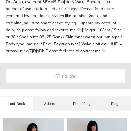
I'm Wako, owner of BEAMS Tsujido & Wako Shoten. I'm a
mother of two children. I offer a relaxed lifestyle for mature
women! I love outdoor activities like running, yoga, and
camping, so I also share active styling. I update my account
daily, so please follow and favorite me ♡ [Height: 168cm / Size 1
or 38 / Shoe size: 38 (25.5cm) / Skin tone: warm autumn type /
Body type: natural / Feet: Egyptian type] Wako's official LINE →
https://lin.ee/TjDjqDh Please feel free to contact me ♡
Follow
Look Book
Videos
Photo Blog
Blog