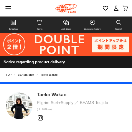
Timeline
Items
Look Book
Browsing history
Search
Notice regarding product delivery
TOP
>
BEAMS staff
>
Taeko Wakao
Taeko Wakao
Pilgrim Surf+Supply
BEAMS Tsujido
(H: 168cm)