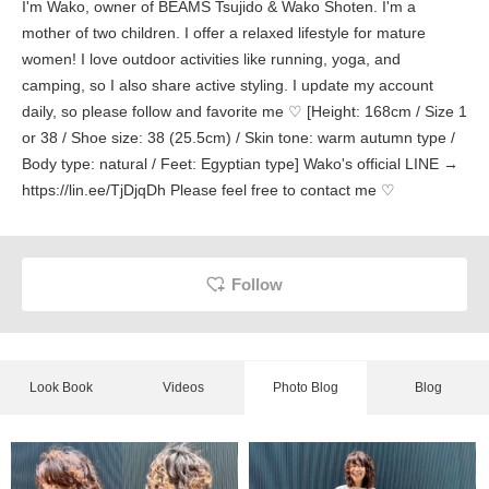
I'm Wako, owner of BEAMS Tsujido & Wako Shoten. I'm a
mother of two children. I offer a relaxed lifestyle for mature
women! I love outdoor activities like running, yoga, and
camping, so I also share active styling. I update my account
daily, so please follow and favorite me ♡ [Height: 168cm / Size 1
or 38 / Shoe size: 38 (25.5cm) / Skin tone: warm autumn type /
Body type: natural / Feet: Egyptian type] Wako's official LINE →
https://lin.ee/TjDjqDh Please feel free to contact me ♡
Follow
Look Book
Videos
Photo Blog
Blog