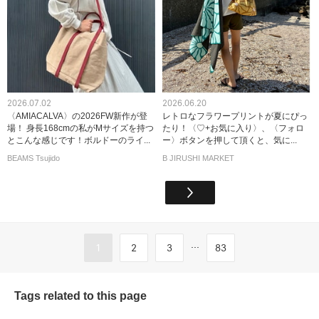
2026.07.02
2026.06.20
〈AMIACALVA〉の2026FW新作が登
レトロなフラワープリントが夏にぴっ
場！ 身長168cmの私がMサイズを持つ
たり！〈♡+お気に入り〉、〈フォロ
とこんな感じです！ボルドーのライ...
ー〉ボタンを押して頂くと、気に...
BEAMS Tsujido
B JIRUSHI MARKET
...
1
2
3
83
Tags related to this page