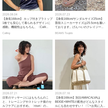
2026.08.04
2026.07.23
【身長168cm】 カップ付きブラトップ
【身長168cm/サンダルサイズ25cm】
1枚でも安心して着られるデザインに
普段スニーカーサイズは25.5cmを履い
感動。機能性はもちろん、〈Calli...
ております。げんべいのクレイジー...
Calling
BEAMS Tsujido
2026.07.21
2026.07.16
日常のマッサージにはもちろんのこ
【身長168cm】別注AMIACALVAは
と、トレーニングやストレッチ後のセ
BEIGE×WHITEの配色がどんなスタイ
ルフケアにおすすめ。〈roun〉の...
ルにも合わせやすい！〈♡+お気に入...