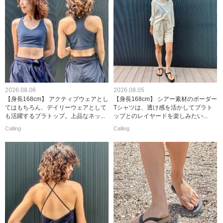
2026.08.06
2026.08.05
【身長168cm】 アクティブウェアとし
【身長168cm】 シアー素材のボーダー
てはもちろん、デイリーウェアとして
Tシャツは、透け感を活かしてブラト
も活躍するブラトップ。上品なネッ...
ップとのレイヤードを楽しみたい...
Calling
Calling