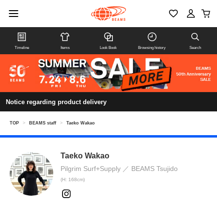
Timeline
Items
Look Book
Browsing history
Search
Notice regarding product delivery
TOP
>
BEAMS staff
>
Taeko Wakao
Taeko Wakao
Pilgrim Surf+Supply
BEAMS Tsujido
(H: 168cm)