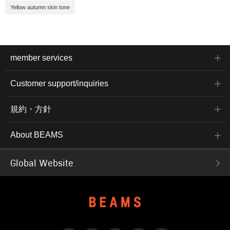
Yellow autumn skin tone
member services
Customer support/inquiries
規約・方針
About BEAMS
Global Website