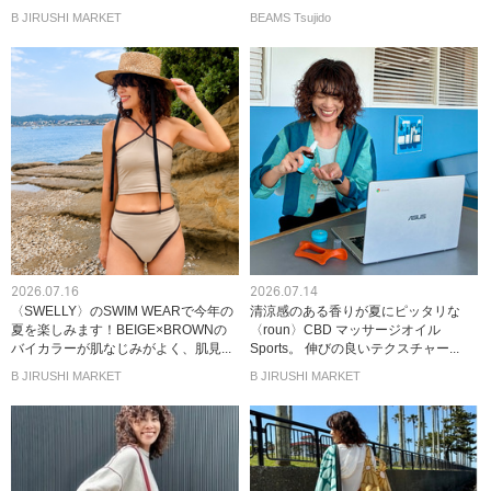
B JIRUSHI MARKET
BEAMS Tsujido
2026.07.16
2026.07.14
〈SWELLY〉のSWIM WEARで今年の
清涼感のある香りが夏にピッタリな
夏を楽しみます！BEIGE×BROWNの
〈roun〉CBD マッサージオイル
バイカラーが肌なじみがよく、肌見...
Sports。 伸びの良いテクスチャー...
B JIRUSHI MARKET
B JIRUSHI MARKET