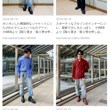
2024.08.19
2024.08.18
ガシガシした構築的なジャケットにく
スポーティなブルゾンのインナーにジ
たびれたデニムといつものブーツ。
レ。新鮮で少し大人っぽく。 ※WEB
※WEBより【取り置き・取り寄せ申...
より【取り置き・取り寄せ申し込...
International Gallery BEAMS
International Gallery BEAMS
2024.08.08
2024.08.07