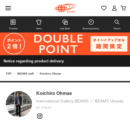
Timeline
Items
Look Book
Browsing history
Search
Notice regarding product delivery
TOP
>
BEAMS staff
>
Koichiro Ohmae
Koichiro Ohmae
International Gallery BEAMS
BEAMS Umeda
(H: 173cm)