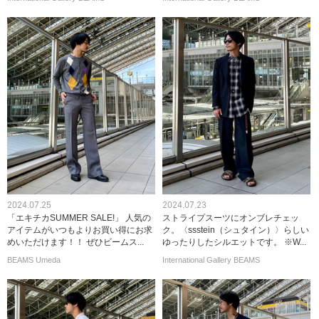
2024.07.25
2024.07.23
「エキチカSUMMER SALE!」 人気の
ストライプスーツにオンブレチェッ
アイテムがいつもよりお買い得にお求
ク。〈ssstein（シュタイン）〉らしい
めいただけます！！ ぜひビームス...
ゆったりしたシルエットです。 ※W...
BEAMS Umeda
International Gallery BEAMS