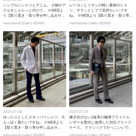
シンプルにシャツとデニム。 小物やア
レーヨンとリネンの軽い素材のシャ
クセをじゃらっと付けて。 ※WEBよ
ツ。サラッとしてて気持ちいいです
り【取り置き・取り寄せ申し込みサ...
ね。 ※WEBより【取り置き・取り寄...
International Gallery BEAMS
International Gallery BEAMS
2024.07.30
2024.07.26
ゆったりとしたスキッパーシャツ。大
継ぎ目のない1枚革の極薄ブライドル
人っぽく着たいですね。 ※WEBより
レザーを贅沢に使用した別注ブリーフ
【取り置き・取り寄せ申し込みサ...
ケース。 クラシックでかっこいいで...
International Gallery BEAMS
International Gallery BEAMS