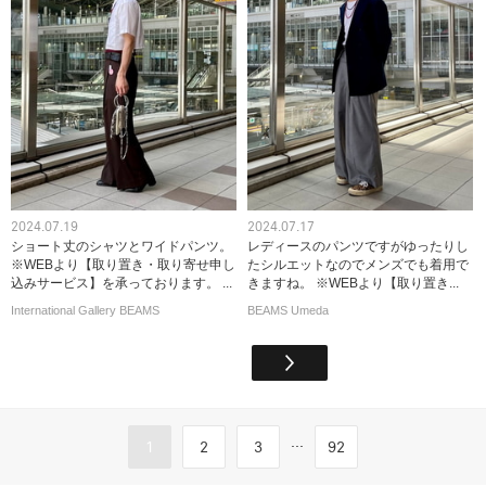
2024.07.19
2024.07.17
ショート丈のシャツとワイドパンツ。
レディースのパンツですがゆったりし
※WEBより【取り置き・取り寄せ申し
たシルエットなのでメンズでも着用で
込みサービス】を承っております。 ...
きますね。 ※WEBより【取り置き...
International Gallery BEAMS
BEAMS Umeda
...
1
2
3
92