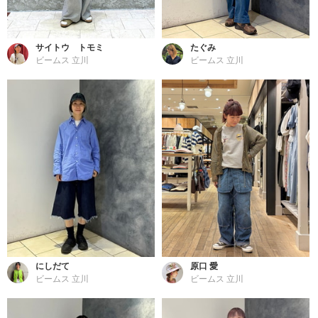
サイトウ トモミ
たぐみ
ビームス 立川
ビームス 立川
にしだて
原口 愛
ビームス 立川
ビームス 立川