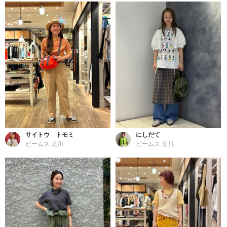
サイトウ トモミ
にしだて
ビームス 立川
ビームス 立川