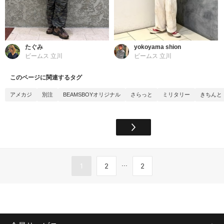
たぐみ
yokoyama shion
ビームス 立川
ビームス 立川
このページに関連するタグ
アメカジ
別注
BEAMSBOYオリジナル
さらっと
ミリタリー
きちんと
...
1
2
2