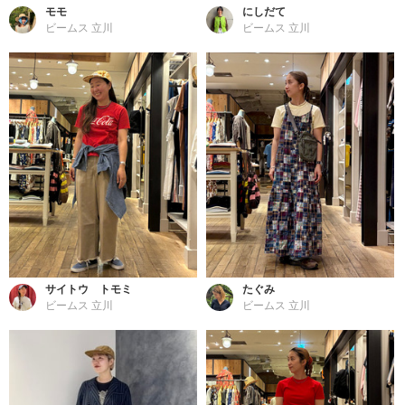
モモ
にしだて
ビームス 立川
ビームス 立川
サイトウ トモミ
たぐみ
ビームス 立川
ビームス 立川