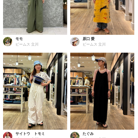
モモ
原口 愛
ビームス 立川
ビームス 立川
サイトウ トモミ
たぐみ