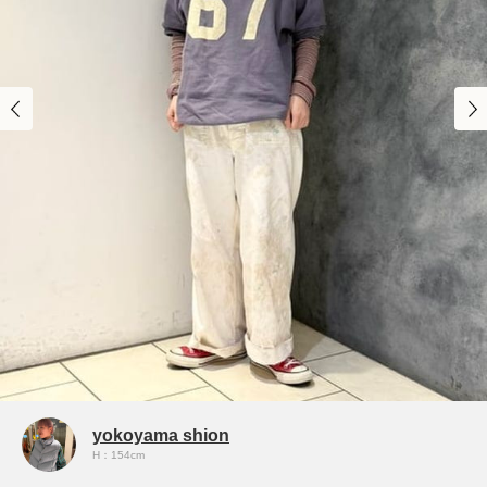
yokoyama shion
H：154cm