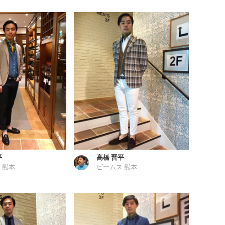
平
高橋 晋平
 熊本
ビームス 熊本