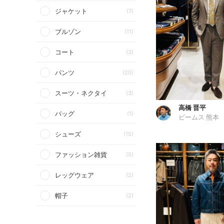
ジャケット
(7)
ブルゾン
(11)
コート
(3)
パンツ
(20)
スーツ・ネクタイ
(3)
高橋 晋平
バッグ
(1)
ビームス 熊本
シューズ
(15)
ファッション雑貨
(5)
レッグウェア
(2)
帽子
(2)