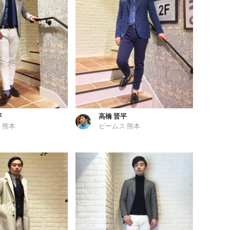
平
高橋 晋平
 熊本
ビームス 熊本