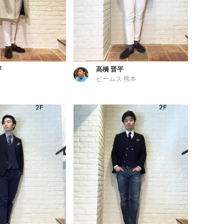
平
高橋 晋平
ビームス 熊本