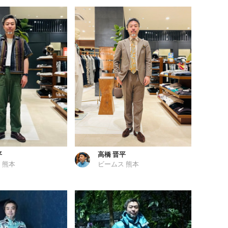
平
高橋 晋平
 熊本
ビームス 熊本