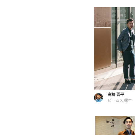
高橋 晋平
ビームス 熊本