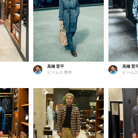
高橋 晋平
高橋 晋
ビームス 熊本
ビームス