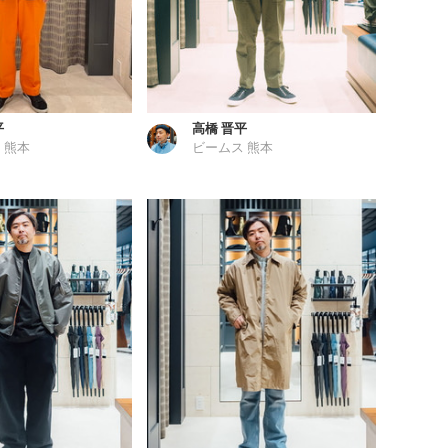
平
高橋 晋平
 熊本
ビームス 熊本