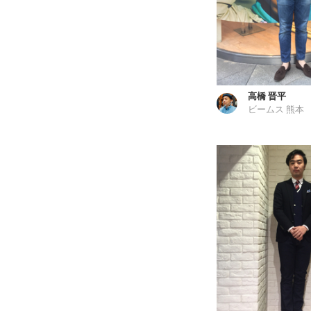
高橋 晋平
ビームス 熊本