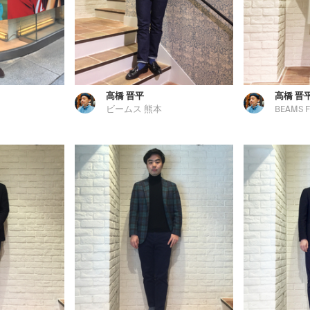
高橋 晋平
高橋 晋
ビームス 熊本
BEAMS F