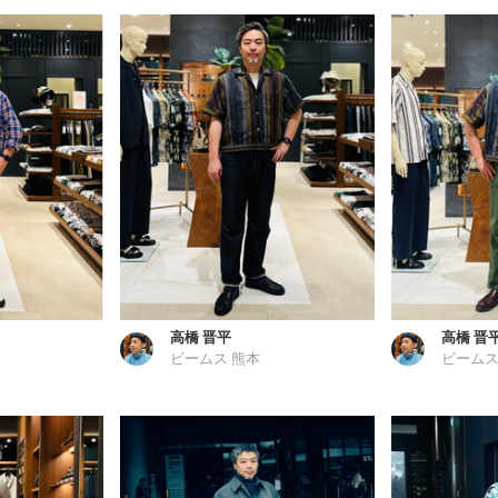
高橋 晋平
高橋 晋
ビームス 熊本
ビームス