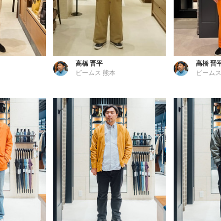
高橋 晋平
高橋 晋
ビームス 熊本
ビームス