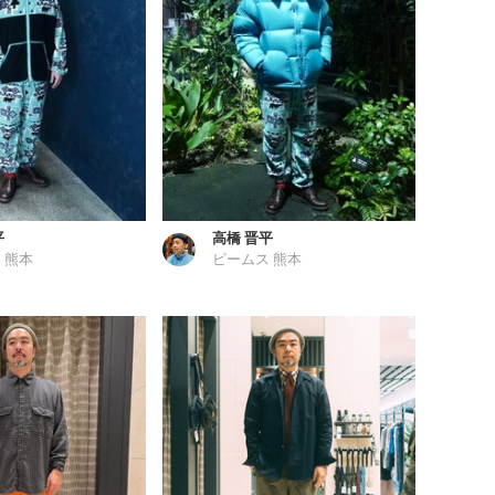
平
高橋 晋平
 熊本
ビームス 熊本