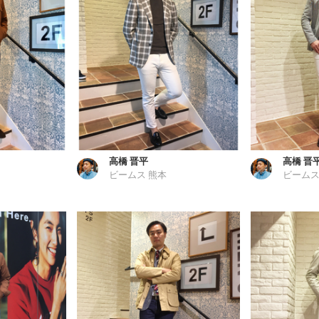
高橋 晋平
高橋 晋
ビームス 熊本
ビームス