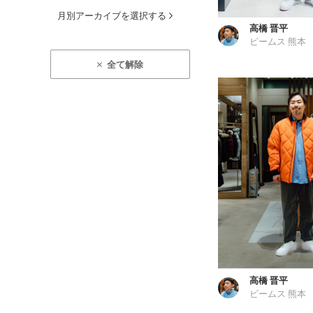
月別アーカイブを選択する
高橋 晋平
ビームス 熊本
全て解除
高橋 晋平
ビームス 熊本