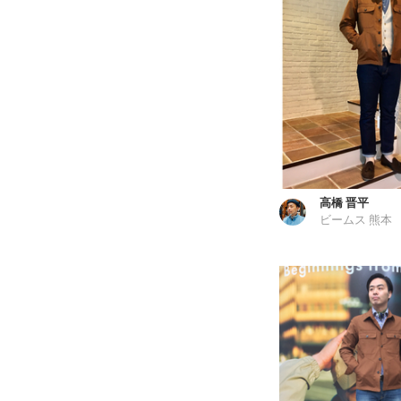
高橋 晋平
ビームス 熊本