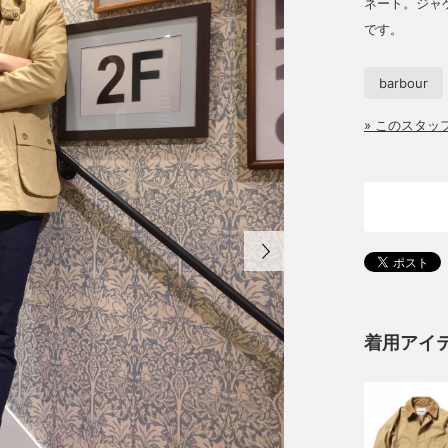
ネート。ジャ
です。
barbour
» このスタ
着用アイ