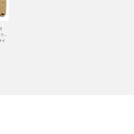
別
リ...
 サイ