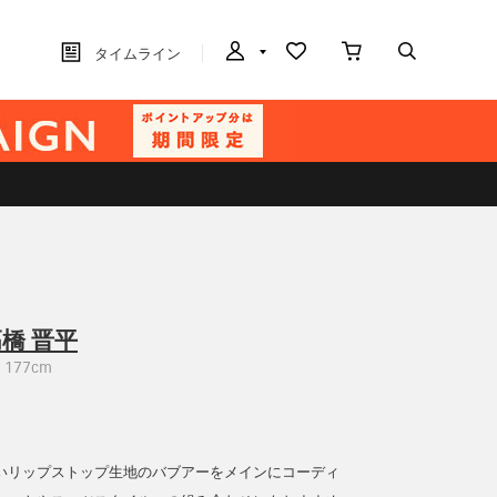
タイムライン
橋 晋平
177cm
いリップストップ生地のバブアーをメインにコーディ