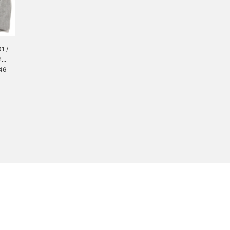
1 /
..
46