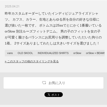
2025.04.21
昨年カスタムオーダーしていたインディビジュアライズドシャ
ツ。 カフス、カラー、生地とあらゆる所を自分の好きな仕様に
選び抜いた一枚です。 ボトムスは25ssでとにかく1番履いている
orSlow 別注ルーズフィットデニム。 男の子のフィットを女の子
が可愛く履けるバランスにお尻周りを調整していただいた拘りの
1着。 2サイズありましてわたしは大きいサイズを選びました！
vans
OLD SKOOL
INDIVIDUALIZED SHIRTS
orSlow
orSlow × BEAMS
» このスタッフの他のスタイリングを見る
お気に入り