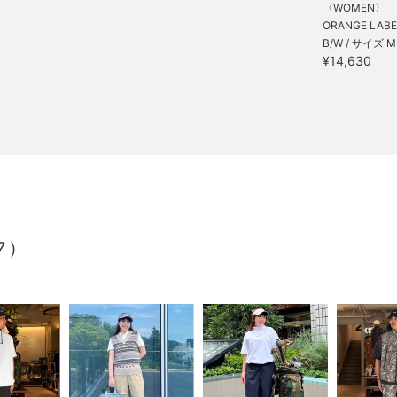
〈WOMEN〉
ORANGE LABEL 
B/W / サイズ M
¥14,630
フ）