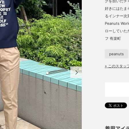
グを担いだチ
好きにはたま
るインナー次第
Peanuts Wo
ローしていた
フ 有楽町
peanuts
» このスタ
着用アイ