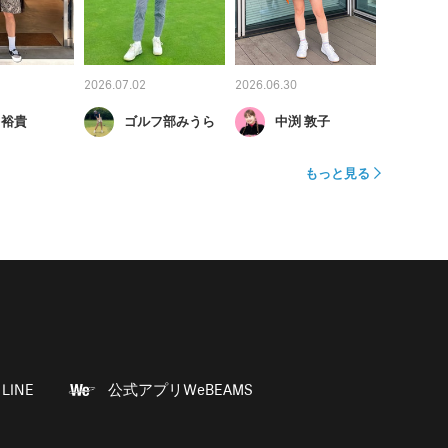
2026.07.02
2026.06.30
 裕貴
ゴルフ部みうら
中渕 敦子
もっと見る
LINE
公式アプリWeBEAMS