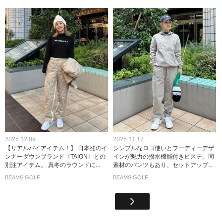
2025.12.09
2025.11.17
【リアルバイアイテム！】 日本発のイ
シンプルなロゴ使いとフーディーデザ
ンナーダウンブランド〈TAION〉との
インが魅力の撥水機能付きピステ。同
別注アイテム。 真冬のラウンドに...
素材のパンツもあり、セットアップ...
BEAMS GOLF
BEAMS GOLF