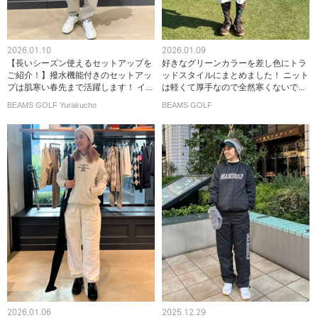
2026.01.10
2026.01.09
【長いシーズン使えるセットアップを
好きなグリーンカラーを差し色にトラ
ご紹介！】撥水機能付きのセットアッ
ッドスタイルにまとめました！ ニット
プは肌寒い春先まで活躍します！ イ...
は軽くて厚手なので全然寒くないで...
BEAMS GOLF Yurakucho
BEAMS GOLF
2026.01.06
2025.12.29