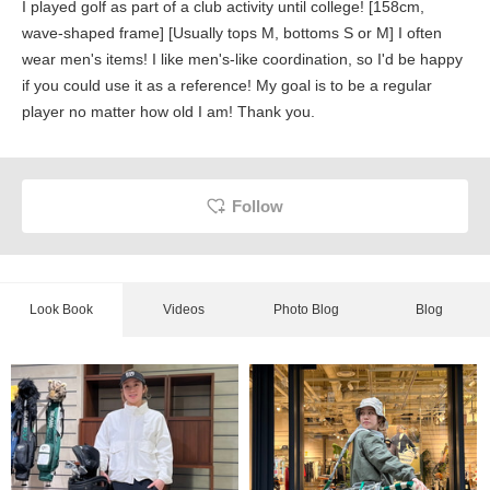
I played golf as part of a club activity until college! [158cm,
wave-shaped frame] [Usually tops M, bottoms S or M] I often
wear men's items! I like men's-like coordination, so I'd be happy
if you could use it as a reference! My goal is to be a regular
player no matter how old I am! Thank you.
Follow
Look Book
Videos
Photo Blog
Blog