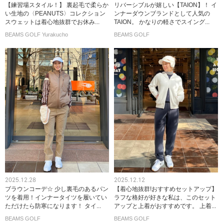
【練習場スタイル！】 裏起毛で柔らか
リバーシブルが嬉しい【TAION】！ イ
い生地の〈PEANUTS〉コレクション
ンナーダウンブランドとして人気の
スウェットは着心地抜群でお休み...
TAION。 かなりの軽さでスイング...
BEAMS GOLF Yurakucho
BEAMS GOLF
2025.12.28
2025.12.12
ブラウンコーデ☆ 少し裏毛のあるパン
【着心地抜群!おすすめセットアップ】
ツを着用！インナータイツを履いてい
ラフな格好が好きな私は、このセット
ただけたら防寒になります！ タイ...
アップと上着がおすすめです。 上着...
BEAMS GOLF
BEAMS GOLF