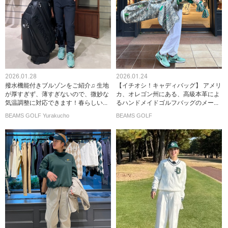
2026.01.28
2026.01.24
撥水機能付きブルゾンをご紹介♫ 生地
【イチオシ！キャディバッグ】 アメリ
が厚すぎず、薄すぎないので、微妙な
カ、オレゴン州にある、高級本革によ
気温調整に対応できます！春らしい...
るハンドメイドゴルフバッグのメー...
BEAMS GOLF Yurakucho
BEAMS GOLF