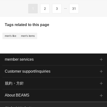
...
1
2
3
31
Tags related to this page
men's like
men's items
member services
Customer support/inquiries
規約・方針
About BEAMS