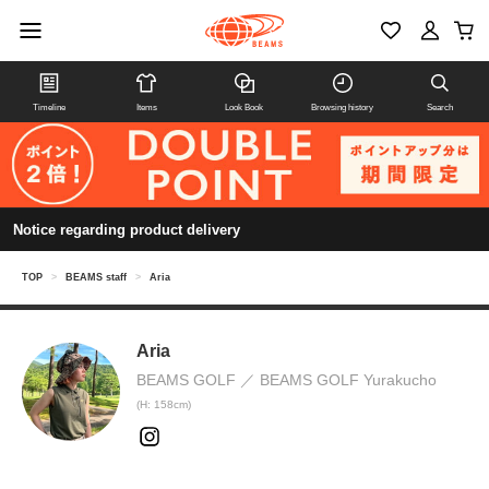
Timeline
Items
Look Book
Browsing history
Search
Notice regarding product delivery
TOP
>
BEAMS staff
>
Aria
Aria
BEAMS GOLF
BEAMS GOLF Yurakucho
(H: 158cm)