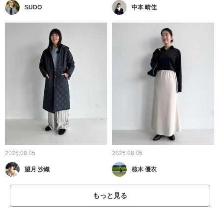
SUDO
中本 晴佳
2026.08.05
2026.08.05
望月 沙織
椋木 優衣
もっと見る