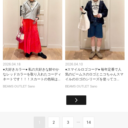
2026.04.18
2026.04.10
●大好きカラー● 私の大好きな鮮やか
●スマイルロゴコーデ● 毎年定番で人
なレッドカラーを取り入れたコーディ
気のビームスのロゴとニコちゃんスマ
ネートです！！！スカートの色味は...
イルのロゴのシリーズを使ってコ...
BEAMS OUTLET Sano
BEAMS OUTLET Sano
...
1
2
3
14