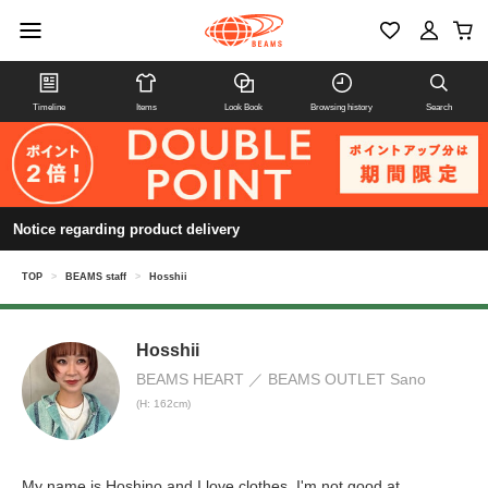
Timeline
Items
Look Book
Browsing history
Search
Notice regarding product delivery
TOP
>
BEAMS staff
>
Hosshii
Hosshii
BEAMS HEART
BEAMS OUTLET Sano
(H: 162cm)
My name is Hoshino and I love clothes. I'm not good at