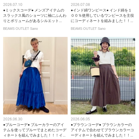
2026.07.10
2026.07.08
●ミックスコーデ● メンズアイテムの
●インド綿ワンピース● インド綿を１
スラックス風のショーツに袖にふんわ
００％使用しているワンピースを主役
りとボリュームがあるシルエット...
にコーディネートを組みました！！...
BEAMS OUTLET Sano
BEAMS OUTLET Sano
2026.06.30
2026.06.05
●ブルーコーデ● ブルーカラーのアイ
●ブラウンコーデ● ブラウンカラーの
テムを使ってブルーでまとめたコーデ
アイテムで合わせてブラウンカラーコ
ィネートを組んでみました！！！イ...
ーディネートを組んでみました！！...