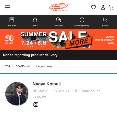
Timeline
Items
Look Book
Browsing history
Search
Notice regarding product delivery
TOP
>
BEAMS staff
>
Naoya Kotsuji
Naoya Kotsuji
BEAMS F
BEAMS HOUSE Marunouchi
(H: 182cm)