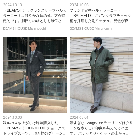
2024.10.10
2024.10.08
〈BEAMS F〉ラグランスリーブバルカ
ブランド定番バルカラーコート
ラーコートは緩やかな肩の落ち方が特
『BALFIELD』にガンクラブチェック
徴的です。胴回りのゆとりも確保さ...
柄を採用した別注モデル。発色が良...
BEAMS HOUSE Marunouchi
BEAMS HOUSE Marunouchi
2024.10.03
2024.03.01
秋冬の立ち上がりは昨年購入した
濃すぎないsageのカラーリングはクリ
〈BEAMS F〉DORMEUIL チョークス
ーンな春らしい印象を与えてくれま
トライプスーツ。 頂き物のグリーン...
す。 バサっとジャケットの上から...