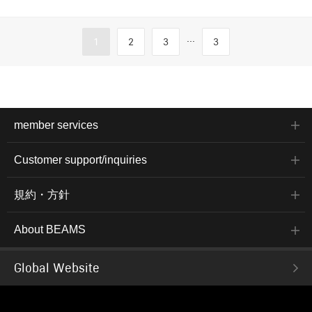
...
1
2
3
3
member services
Customer support/inquiries
規約・方針
About BEAMS
Global Website