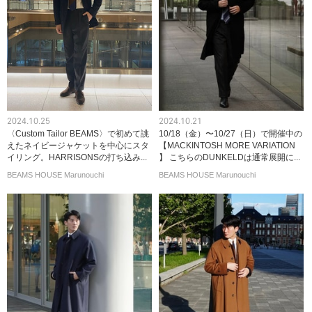
2024.10.25
2024.10.21
〈Custom Tailor BEAMS〉で初めて誂
10/18（金）〜10/27（日）で開催中の
えたネイビージャケットを中心にスタ
【MACKINTOSH MORE VARIATION
イリング。HARRISONSの打ち込み...
】 こちらのDUNKELDは通常展開に...
BEAMS HOUSE Marunouchi
BEAMS HOUSE Marunouchi