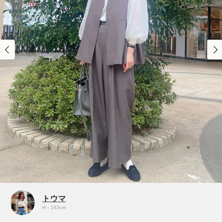
トウマ
H：163cm