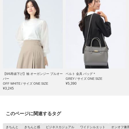
【8/6再値下げ】袖 オーガンジー プルオー
ベルト 金具 バッグ＊
バー
GREY / サイズ ONE SIZE
¥5,390
OFF WHITE / サイズ ONE SIZE
¥3,245
このページに関連するタグ
きちんと
きちんと感
ビジネスカジュアル
ワイドシルエット
オンオフ兼