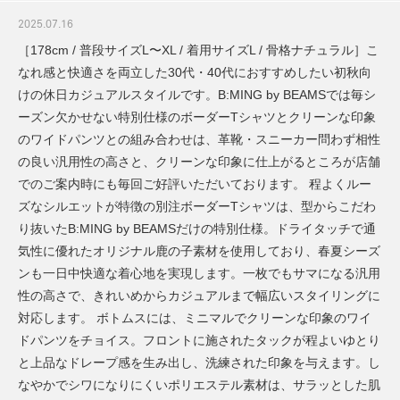
2025.07.16
［178cm / 普段サイズL〜XL / 着用サイズL / 骨格ナチュラル］こ
なれ感と快適さを両立した30代・40代におすすめしたい初秋向
けの休日カジュアルスタイルです。B:MING by BEAMSでは毎シ
ーズン欠かせない特別仕様のボーダーTシャツとクリーンな印象
のワイドパンツとの組み合わせは、革靴・スニーカー問わず相性
の良い汎用性の高さと、クリーンな印象に仕上がるところが店舗
でのご案内時にも毎回ご好評いただいております。 程よくルー
ズなシルエットが特徴の別注ボーダーTシャツは、型からこだわ
り抜いたB:MING by BEAMSだけの特別仕様。ドライタッチで通
気性に優れたオリジナル鹿の子素材を使用しており、春夏シーズ
ンも一日中快適な着心地を実現します。一枚でもサマになる汎用
性の高さで、きれいめからカジュアルまで幅広いスタイリングに
対応します。 ボトムスには、ミニマルでクリーンな印象のワイ
ドパンツをチョイス。フロントに施されたタックが程よいゆとり
と上品なドレープ感を生み出し、洗練された印象を与えます。し
なやかでシワになりにくいポリエステル素材は、サラッとした肌