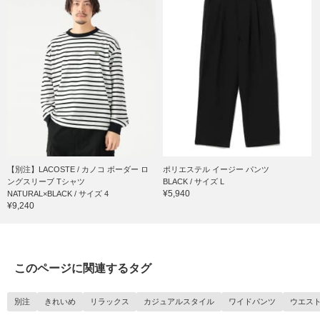
【別注】LACOSTE / カノコ ボーダー ロ
ポリエステル イージー パンツ
ングスリーブ Tシャツ
BLACK / サイズ L
¥5,940
NATURAL×BLACK / サイズ 4
¥9,240
このページに関連するタグ
別注
きれいめ
リラックス
カジュアルスタイル
ワイドパンツ
ウエス