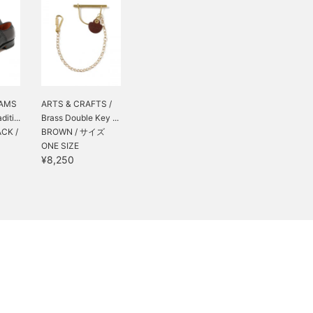
EAMS
ARTS & CRAFTS /
iti...
Brass Double Key ...
CK /
BROWN / サイズ
ONE SIZE
¥8,250