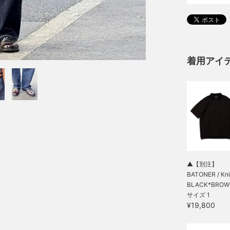
着用アイ
▲【別注】
BATONER / Knit 
BLACK*BROWN
サイズ 1
¥19,800