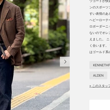
ツコートが快
ンのスポーツ
すい表情のあ
ヘビーローテ
ロボーダーニ
ないのでオレ
えました。 
く合います。
はゴールド系
KENNETHF
ALDEN
» このスタ