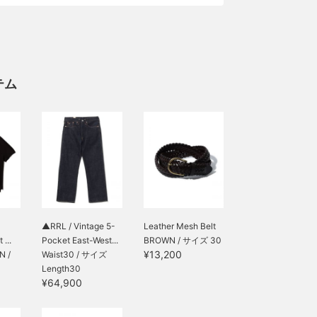
テム
▲RRL / Vintage 5-
Leather Mesh Belt
...
Pocket East-West...
BROWN / サイズ 30
¥13,200
 /
Waist30 / サイズ
Length30
¥64,900