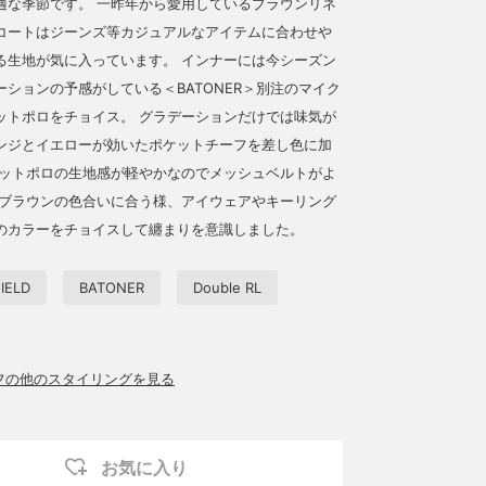
適な季節です。 一昨年から愛用しているブラウンリネ
コートはジーンズ等カジュアルなアイテムに合わせや
る生地が気に入っています。 インナーには今シーズン
ーションの予感がしている＜BATONER＞別注のマイク
ットポロをチョイス。 グラデーションだけでは味気が
ンジとイエローが効いたポケットチーフを差し色に加
ニットポロの生地感が軽やかなのでメッシュベルトがよ
 ブラウンの色合いに合う様、アイウェアやキーリング
のカラーをチョイスして纏まりを意識しました。
IELD
BATONER
Double RL
ッフの他のスタイリングを見る
お気に入り