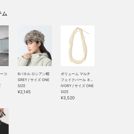
テム
ーコ
6パネル ロシアン帽
ボリューム マルチ
GREY / サイズ ONE
フェイクパール ネ...
ズ
SIZE
IVORY / サイズ ONE
¥2,145
SIZE
¥3,520