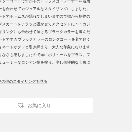
スターコートですが中のトップスはトレーナーを着用
ーを合わせてカジュアルなスタイリングにしました。
ートでボトムスが隠れてしまいますので裾から柄物の
グスカートをチラッと覗かせてアクセントに＾＾カジ
イリングにも合わせて頂けるブラックカラーを選んだ
ントです☆ブラックカラーのロングコートを着て頂く
ィネートがグッと引き締まり、大人な印象になります
りなさも感じましたので頭にボリュームをプラス。フ
リューミーなロシアン帽を被り、少し個性的な印象に
ッフの他のスタイリングを見る
お気に入り