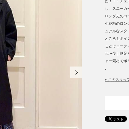
た！！！チェ
し、スニーカ
ロング丈のコ
小花柄のロン
ュアルなスタ
ところもポイ
ことでコーデ
ね〜少し物足
ァー素材でボ
♩
» このスタ